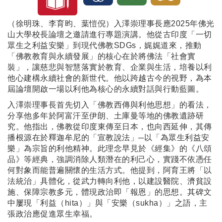
（徐明珠、李育昀、葉愷倪）入澤崇理事長應2025年佛光
山大學校長論壇之邀請進行專題演講。他從古印度「一切
眾生之利益安樂」到現代佛教SDGs，娓娓道來，推動
「佛教教育與永續發展」的核心在於將佛法「社會實
裝」，讓慈悲與智慧落實於教育、企業與生活，培養以利
他心建構永續社會的新世代。他以跨越古今的視野，為本
屆論壇開啟一場以利他為核心的永續對話與行動藍圖。
入澤崇理事長首先切入「佛教西傳與利他思想」的看法，
分享他多年於阿富汗至伊朗、土庫曼等地的佛教遺跡研
究。他指出，佛教從印度東傳至日本，也向西延伸，其傳
播根源在於釋迦牟尼的「宣教說法」─以「為眾生利益安
樂」為宗旨的利他精神。此理念早見於《經集》的《八頌
品》等經典，強調消除人類潛在的利己心，實踐不依憑任
何對象而能普遍關懷的生活方式。他提到，阿育王將「以
法統治」具體化，從武力轉向利他，以建設醫院、濟貧設
施、保障宗教多元，體現政治即「報恩」的思想。其碑文
中屢現「利益（hita）」與「安樂（sukha）」之語，主
張政治應促進眾生幸福。