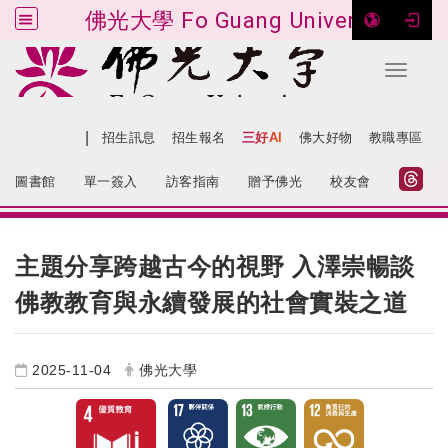
佛光大學 Fo Guang University
Toggle 
跳到主要內容
|
網站導覽
招生訊息
招生報名
三好AI
佛大好物
教職專區
:::
圖書館
單一簽入
訪客指南
贈予佛光
校友會
:::
主題分享跨越古今的視野 入澤崇暢談
佛教教育與永續發展的社會實裝之道
2025-11-04
佛光大學