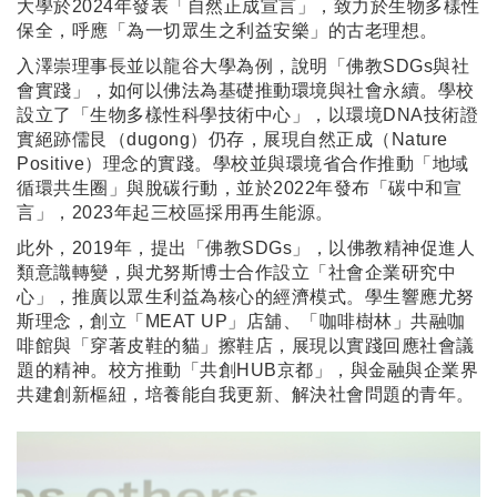
大學於2024年發表「自然正成宣言」，致力於生物多樣性
保全，呼應「為一切眾生之利益安樂」的古老理想。
入澤崇理事長並以龍谷大學為例，說明「佛教SDGs與社
會實踐」，如何以佛法為基礎推動環境與社會永續。學校
設立了「生物多樣性科學技術中心」，以環境DNA技術證
實絕跡儒艮（dugong）仍存，展現自然正成（Nature
Positive）理念的實踐。學校並與環境省合作推動「地域
循環共生圈」與脫碳行動，並於2022年發布「碳中和宣
言」，2023年起三校區採用再生能源。
此外，2019年，提出「佛教SDGs」，以佛教精神促進人
類意識轉變，與尤努斯博士合作設立「社會企業研究中
心」，推廣以眾生利益為核心的經濟模式。學生響應尤努
斯理念，創立「MEAT UP」店舖、「咖啡樹林」共融咖
啡館與「穿著皮鞋的貓」擦鞋店，展現以實踐回應社會議
題的精神。校方推動「共創HUB京都」，與金融與企業界
共建創新樞紐，培養能自我更新、解決社會問題的青年。