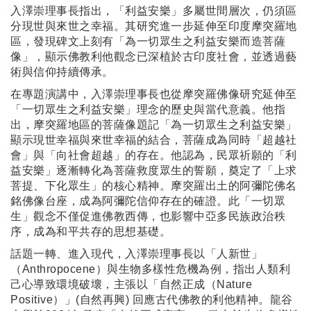
入澤崇理事長指出，「利益安樂」多屬世間層次，仍須區
分現世與來世之幸福。其研究進一步延伸至印度摩突羅地
區，發現碑文上刻有「為一切眾生之利益安樂而造菩薩
像」，顯示佛教利他觀念已深植於古印度社會，並透過藝
術與信仰持續傳承。
在專題演講中，入澤崇理事長也從摩突羅佛像研究延伸至
「一切眾生之利益安樂」理念的歷史與當代意義。他指
出，摩突羅地區的菩薩像題記「為一切眾生之利益安樂」
顯示現世幸福與來世幸福的結合，菩薩成為同時「超越社
會」與「向社會超越」的存在。他認為，民眾祈願的「利
益安樂」逐漸轉化為菩薩救度眾生的誓願，奠定了「上求
菩提、下化眾生」的核心精神。摩突羅出土的阿彌陀佛名
銘佛像台座，成為阿彌陀信仰存在的確證。此「一切眾
生」觀念不僅促進佛教西傳，也影響中亞多民族政治秩
序，成為和平共存的思想基礎。
話題一轉、進入現代，入澤崇理事長以「人新世」
（Anthropocene）與生物多樣性危機為例，指出人類利
己心導致環境破壞，主張以「自然正成（Nature
Positive）」(自然再興) 回應古代佛教的利他精神。龍谷