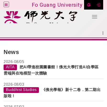
Fo Guang University
Toggle 
Go to main content
|
:::
SITEMAP
:::
News
2026-
08/05
AITA
把AI帶進校園圖書館！佛光大學打造AI自學區
雲端與在地模型一次體驗
2026-
08/03
Buddhist Studies
《佛光學報》新十二卷．第二期出
版啦！
2026-
07/02