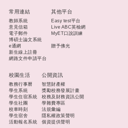
:::
常用連結
其他平台
教師系統
Easy test平台
意見信箱
Live ABC英檢網
電子郵件
MyET口說訓練
博碩士論文系統
e通網
贈予佛光
新生線上註冊
網路文件申請平台
校園生活
公開資訊
教務行事曆
智慧財產權
學生系統
獎勵校務發展計畫
學生住宿系統
校務及財務資訊公開
學生社團
學雜費專區
校車時刻
法規彙編
學生宿舍
隱私權政策聲明
活動報名系統
個資提供聲明