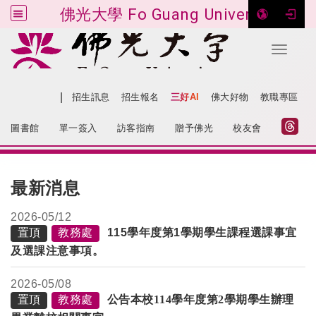
佛光大學 Fo Guang University
Toggle 
跳到主要內容
|
網站導覽
招生訊息
招生報名
三好AI
佛大好物
教職專區
:::
圖書館
單一簽入
訪客指南
贈予佛光
校友會
:::
最新消息
2026-
05/12
置頂
教務處
115學年度第1學期學生課程選課事宜
及選課注意事項。
2026-
05/08
置頂
教務處
公告本校114學年度第2學期學生辦理