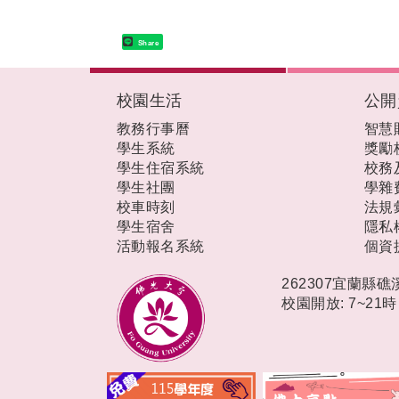
Share
:::
校園生活
公開
教務行事曆
智慧
學生系統
獎勵
學生住宿系統
校務
學生社團
學雜
校車時刻
法規
學生宿舍
隱私
活動報名系統
個資
262307宜蘭縣
校園開放: 7~21