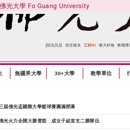
佛光大學 Fo Guang University
|
:::
網站導覽
招生訊息
招生報名
三好AI
佛大好物
教職專
生
無疆界大學
30+大學
教學單位
三屆佛光盃國際大學籃球賽圓滿閉幕
佛光火力全開大勝雪梨 成女子組首支二勝隊伍