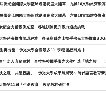
3屆佛光盃國際大學籃球邀請賽盛大開幕 九國16支勁旅齊聚
屆佛光盃國際大學籃球邀請賽盛大開幕 六國
16
支勁旅齊聚高
女籃全力備戰佛光盃 移地訓練提升戰力迎接挑戰
大學跨海推廣循環經濟 多倫多佛光山攜手佛光大學推廣SDG
生再出發！佛光大學全國最多
30+
學程
熱烈報名中
青年走入宜蘭農村 泰拉學校攜手佛光大學打造「地之校」 
映之境．共築新語」 佛光大學成果展展現AI時代語言教育新
大學第11屆「生命教育」教案教材研討會