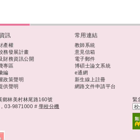
資訊
常用連結
財產權
教師系統
校務發展計畫
意見信箱
及財務資訊公開
電子郵件
費專區
博碩士論文系統
彙編
e通網
權政策聲明
新生線上註冊
提供聲明
網路文件申請平台
礁溪鄉林美村林尾路160號
緊
時，
03-9871000 #
學校分機