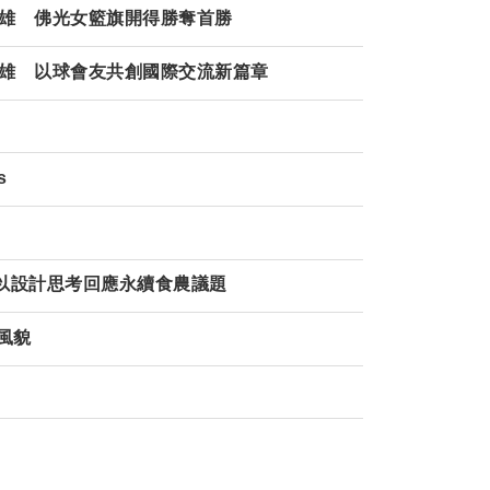
高雄 佛光女籃旗開得勝奪首勝
雄 以球會友共創國際交流新篇章
s
以設計思考回應永續食農議題
風貌