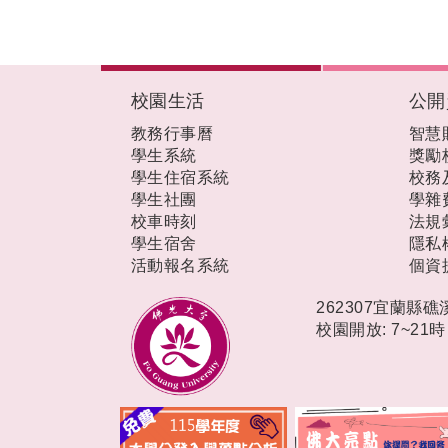
:::
校園生活
公開
教務行事曆
智慧
學生系統
獎勵
學生住宿系統
校務
學生社團
學雜
校車時刻
法規
學生宿舍
隱私
活動報名系統
個資
262307宜蘭縣
校園開放: 7~21