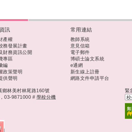
資訊
常用連結
財產權
教師系統
校務發展計畫
意見信箱
及財務資訊公開
電子郵件
費專區
博碩士論文系統
彙編
e通網
權政策聲明
新生線上註冊
提供聲明
網路文件申請平台
礁溪鄉林美村林尾路160號
緊
時，
03-9871000 #
學校分機