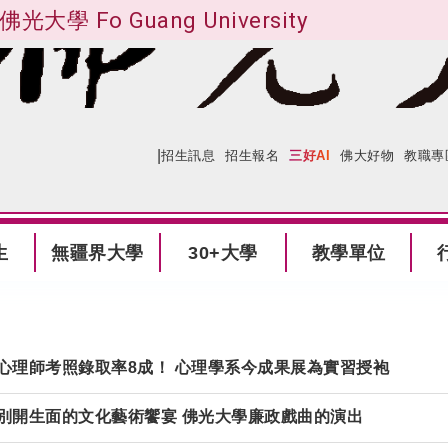
佛光大學 Fo Guang University
|
:::
網站導覽
招生訊息
招生報名
三好AI
佛大好物
教職專
生
無疆界大學
30+大學
教學單位
心理師考照錄取率
8
成！ 心理學系今成果展為實習授袍
別開生面的文化藝術饗宴 佛光大學廉政戲曲的演出