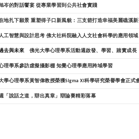
旭岑的對話饗宴 從專業學習到公共社會實踐
在地扎下願景
重塑得子口新風貌：三支箭打造幸福美麗礁溪新
人工智慧與設計思考
佛大社科院融入人文社會科學的應用領域
的過去與未來
佛光大學心理學系活動週啟發、學習、踏實成長
心理學系參訪虛擬攝影棚 知覺心理學應用跨域學習
大學心理學系黃智偉教授榮獲
科學研究榮譽學會正式
Sigma Xi
週「說話之道，辯出真章」辯論賽精彩落幕