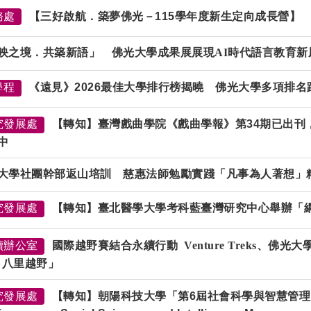
務處
【三好啟航．築夢佛光－115學年度新生定向成長營】
映之境．共築新語」 佛光大學成果展展現AI時代語言教育新
學程
《遠見》2026最佳大學排行榜揭曉 佛光大學多項排
究發展處
【轉知】臺灣戲曲學院《戲曲學報》第34期已出刊
中
大學社團幹部返山培訓 慈惠法師勉勵實踐「凡事為人著想」
究發展處
【轉知】臺北醫學大學考科藍臺灣研究中心舉辦「
續辦公室
國際越野賽結合永續行動 Venture Treks、佛光大
il 八里越野」
究發展處
【轉知】朝陽科技大學「第6屆社會科學與智慧管理國際研討會（