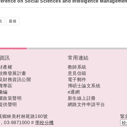
erence on Social Sciences and Intelligence Manage
頁
最後
資訊
常用連結
財產權
教師系統
校務發展計畫
意見信箱
及財務資訊公開
電子郵件
費專區
博碩士論文系統
彙編
e通網
權政策聲明
新生線上註冊
提供聲明
網路文件申請平台
礁溪鄉林美村林尾路160號
緊
時，
03-9871000 #
學校分機