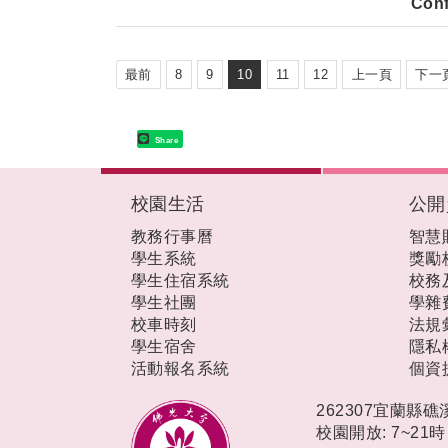
Conf
最前
8
9
10
11
12
上一頁
下一
Share
:::
校園生活
公開
教務行事曆
智慧
學生系統
獎勵
學生住宿系統
校務
學生社團
學雜
校車時刻
法規
學生宿舍
隱私
活動報名系統
個資
262307宜蘭縣
校園開放: 7~21