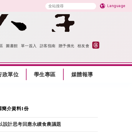
Language
區
圖書館
單一簽入
訪客指南
贈予佛光
校友會
行政單位
學生專區
媒體報導
源簡介資料1份
以設計思考回應永續食農議題