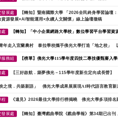
究發展處
【轉知】暨南國際大學 「2026全民終身學習論壇
力資源發展×AI智能運用×永續人文關懷」線上論壇徵稿
務處
【轉知】「中小企業網路大學校」數位學習平台學習資
青年走入宜蘭農村 泰拉學校攜手佛光大學打造「地之校」 
學服務組
【榜單】佛光大學115學年度四技二專技優甄審入
務處
【三好啟航．築夢佛光－115學年度新生定向成長營】
映之境．共築新語」 佛光大學成果展展現AI時代語言教育新
學程
《遠見》2026最佳大學排行榜揭曉 佛光大學多項排
究發展處
【轉知】臺灣戲曲學院《戲曲學報》第34期已出刊