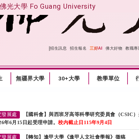
佛光大學 Fo Guang University
|
:::
網站導覽
招生訊息
招生報名
三好AI
佛大好物
教職專
生
無疆界大學
30+大學
教學單位
究發展處
【國科會】與西班牙高等科學研究委員會（CSIC）共
026年6月15日起受理申請。
校內截止日
115
年
9
月
4日
究發展處
【轉知】逢甲大學《逢甲人文社會學報》徵稿