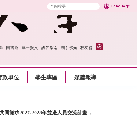
Language
區
圖書館
單一簽入
訪客指南
贈予佛光
校友會
行政單位
學生專區
媒體報導
同徵求2027-2028年雙邊人員交流計畫，