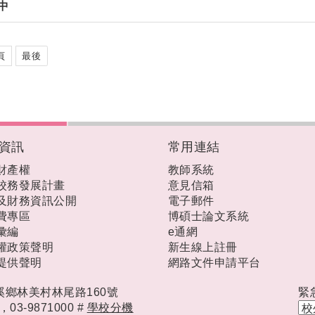
中
頁
最後
資訊
常用連結
財產權
教師系統
校務發展計畫
意見信箱
及財務資訊公開
電子郵件
費專區
博碩士論文系統
彙編
e通網
權政策聲明
新生線上註冊
提供聲明
網路文件申請平台
礁溪鄉林美村林尾路160號
緊
時，
03-9871000 #
學校分機