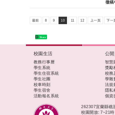
徵稿
最前
8
9
10
11
12
上一頁
下一
Share
:::
校園生活
公開
教務行事曆
智慧
學生系統
獎勵
學生住宿系統
校務
學生社團
學雜
校車時刻
法規
學生宿舍
隱私
活動報名系統
個資
262307宜蘭縣
校園開放: 7~21