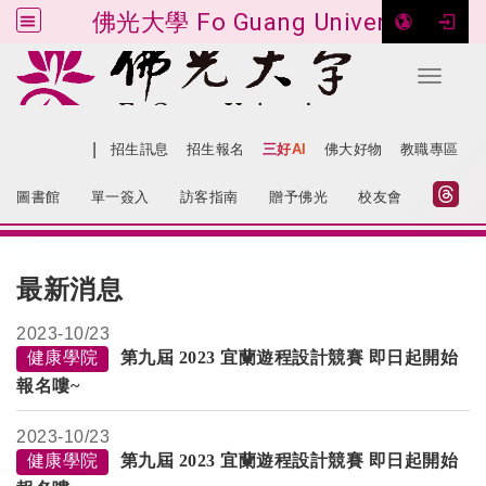
佛光大學 Fo Guang University
Toggle 
跳到主要內容
|
網站導覽
招生訊息
招生報名
三好AI
佛大好物
教職專區
:::
圖書館
單一簽入
訪客指南
贈予佛光
校友會
:::
最新消息
2023-
10/23
健康學院
第九屆 2023 宜蘭
遊程設計競賽 即日起開始
報名嘍~
2023-
10/23
健康學院
第九屆 2023 宜蘭
遊程設計競賽 即日起開始