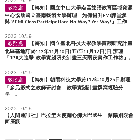
2023-
10/19
教務處
【轉知】國立中山大學南區雙語教育區域資源
中心協助國立臺南藝術大學辦理「如何提升
課堂參
EMI
與？
」工作
EMI Class Participation: No Way? Yes Way!
坊。
2023-
10/19
教務處
【轉知】國立臺北科技大學教學實踐研究計畫
北區基地訂於
年
月
日
五
至
月
日
日
辦理
112
11
10
(
)
11
12
(
)
「
大進擊
教學實踐研究計畫三天兩夜實作工作坊」。
TPR
-
2023-
10/19
教務處
【轉知】朝陽科技大學於
年
月
日辦理
112
10
25
「多元形式之教師研討會－教學實踐計畫撰寫經驗分
享」。
2023-
10/18
【人間通訊社】巴拉圭大使關心佛大巴國生 蘭陽別院會
面座談