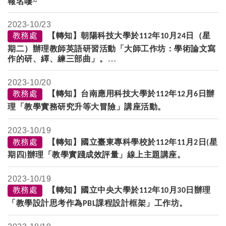
報名嘍~
2023-
10/23
教務處
【轉知】朝陽科技大學於
年
月
日（星
112
10
24
期二）辦理教師英語研習活動「大師工作坊：學術論文寫
作的研、繹、練三部曲」。
2023-
10/20
教務處
【轉知】台南應用科技大學於
年
月
日辦
112
12
6
理「教學實務研究升等大冒險」講座活動。
2023-
10/19
教務處
【轉知】國立臺東專科學校於
年
月
日
星
112
11
2
(
期四
辦理「教學實踐成效評量」線上主題講座。
)
2023-
10/19
教務處
【轉知】國立中央大學於
年
月
日辦理
112
10
30
「教學設計思考作為
課程設計框架」工作坊。
PBL