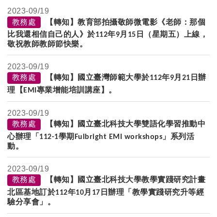
2023-
09/19
教務處
【轉知】教育部拍攝敬師微電影《老師：那個
比我還相信自己的人》於
年
月
日（星期五）上線，
112
9
15
敬祝教師教師節快樂。
2023-
09/19
教務處
【轉知】國立臺灣師範大學於
年
月
日辦
112
9
21
理【
專業增能培訓講座】。
EMI
2023-
09/19
教務處
【轉知】國立臺北科技大學雙語化學習推動中
心辦理「
學期
」系列活
112-1
Fulbright EMI workshops
動。
2023-
09/19
教務處
【轉知】國立臺北科技大學教學實踐研究計畫
北區基地訂於
年
月
日辦理「教學實踐研究升等經
112
10
17
驗分享會」。