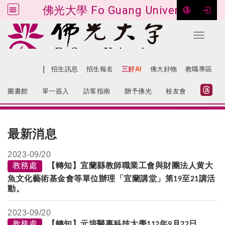
佛光大學 Fo Guang University
Toggle 
跳到主要內容
|
網站導覽
招生訊息
招生報名
三好AI
佛大好物
教職專區
:::
圖書館
單一簽入
訪客指南
贈予佛光
校友會
:::
最新消息
2023-
09/20
教務處
【轉知】宜蘭縣教師職業工會與財團法人黄大
魚文化藝術基金會等單位辦理「宜蘭講堂」第
至
講活
19
21
動。
2023-
09/20
教務處
【轉知】元培醫事科技大學
年
月
日、
112
9
22