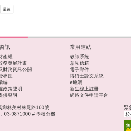
最後
資訊
常用連結
財產權
教師系統
校務發展計畫
意見信箱
及財務資訊公開
電子郵件
費專區
博碩士論文系統
彙編
e通網
權政策聲明
新生線上註冊
提供聲明
網路文件申請平台
礁溪鄉林美村林尾路160號
緊
時，
03-9871000 #
學校分機