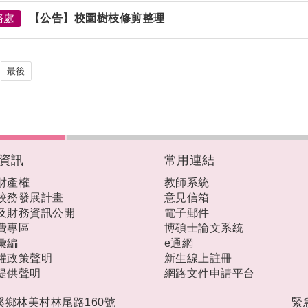
務處
【公告】校園樹枝修剪整理
最後
資訊
常用連結
財產權
教師系統
校務發展計畫
意見信箱
及財務資訊公開
電子郵件
費專區
博碩士論文系統
彙編
e通網
權政策聲明
新生線上註冊
提供聲明
網路文件申請平台
礁溪鄉林美村林尾路160號
緊