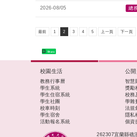
2026-
08/05
總
最前
1
2
3
4
5
上一頁
下一頁
Share
:::
校園生活
公開
教務行事曆
智慧
學生系統
獎勵
學生住宿系統
校務
學生社團
學雜
校車時刻
法規
學生宿舍
隱私
活動報名系統
個資
262307宜蘭縣