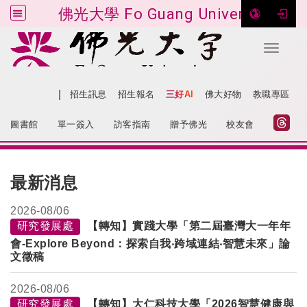
佛光大學 Fo Guang University
Toggle 
跳到主要內容
|
網站導覽
招生訊息
招生報名
三好AI
佛大好物
教職專區
:::
圖書館
單一簽入
訪客指南
贈予佛光
校友會
:::
最新消息
2026-
08/06
研究發展處
【轉知】實踐大學「第二屆臺灣大一年年
會-Explore Beyond：探索自我‧跨域連結‧智慧未來」論
文徵稿
2026-
08/06
研究發展處
【轉知】大仁科技大學「2026智慧健康與