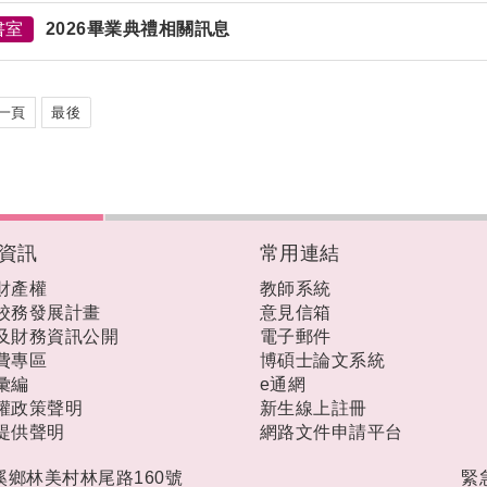
書室
2026畢業典禮相關訊息
一頁
最後
資訊
常用連結
財產權
教師系統
校務發展計畫
意見信箱
及財務資訊公開
電子郵件
費專區
博碩士論文系統
彙編
e通網
權政策聲明
新生線上註冊
提供聲明
網路文件申請平台
礁溪鄉林美村林尾路160號
緊