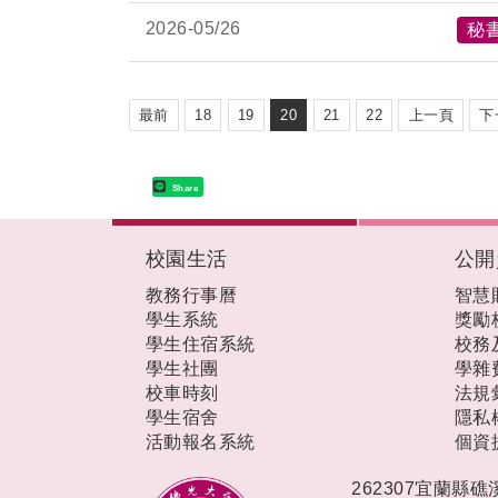
2026-
05/26
秘
最前
18
19
20
21
22
上一頁
下
Share
:::
校園生活
公開
教務行事曆
智慧
學生系統
獎勵
學生住宿系統
校務
學生社團
學雜
校車時刻
法規
學生宿舍
隱私
活動報名系統
個資
262307宜蘭縣