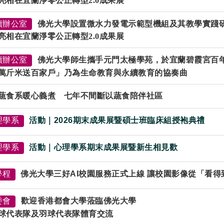
亮相在宜蘭淨零公正轉型2.0成果展
續辦公室
佛光大學設置微水力發電示範型機組及其教學實踐
亮相在宜蘭淨零公正轉型2.0成果展
續辦公室
佛光大學師生攜手元門太極學苑，於宜蘭碧霞宮百
萬斤米送百家戶」乃為生命教育與永續教育的協奏曲
蔬食系暖心義煮 七年不間斷以蔬食陪伴社區
理學系
活動｜2026期末成果展暨碩士班臨床組授袍典禮
理學系
活動｜心理學系期末成果展暨新生相見歡
學程
佛光大學三好AI校園服務正式上線 讓校園影像從「看
委會
歡迎香港都會大學蒞臨佛光大學
球代表隊及羽球代表隊體育交流