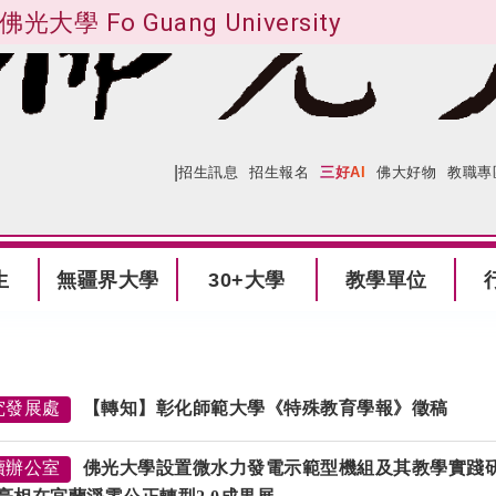
佛光大學 Fo Guang University
|
:::
網站導覽
招生訊息
招生報名
三好AI
佛大好物
教職專
生
無疆界大學
30+大學
教學單位
究發展處
【轉知】彰化師範大學《特殊教育學報》徵稿
續辦公室
佛光大學設置微水力發電示範型機組及其教學實踐