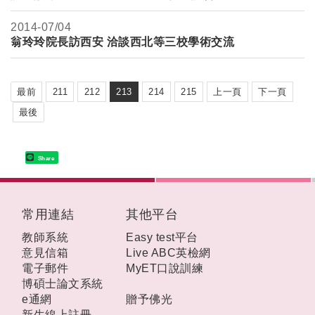
2014-
07/04
翁玲玲院長訪西安 洽談西北等三校學術交流
最前
211
212
213
214
215
上一頁
下一頁
最後
Share
:::
常用連結
其他平台
教師系統
Easy test平台
意見信箱
Live ABC英檢網
電子郵件
MyET口說訓練
博碩士論文系統
e通網
贈予佛光
新生線上註冊