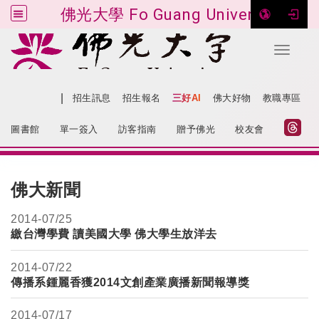
佛光大學 Fo Guang University
Toggle 
跳到主要內容
|
網站導覽
招生訊息
招生報名
三好AI
佛大好物
教職專區
:::
圖書館
單一簽入
訪客指南
贈予佛光
校友會
:::
佛大新聞
2014-
07/25
繳台灣學費 讀美國大學 佛大學生放洋去
2014-
07/22
傳播系鍾麗香獲2014文創產業廣播新聞報導獎
2014-
07/17