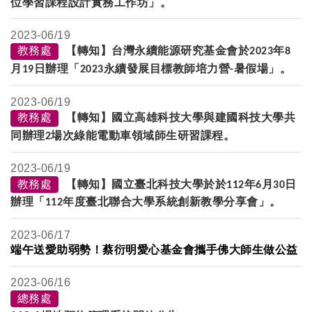
位學習課程設計實務工作坊」。
2023-
06/19
教務處
【轉知】台灣永續能源研究基金會於
年
2023
8
月
日辦理「
永續發展目標教師培力營
暑假場」。
19
2023
-
2023-
06/19
教務處
【轉知】國立高雄科技大學與建國科技大學共
同辦理
場次綠能電動車領域師生研習課程。
2
2023-
06/19
教務處
【轉知】國立臺北科技大學於於
年
月
日
112
6
30
辦理「
年度臺北聯合大學系統創新教學分享會」。
112
2023-
06/17
端午送愛助弱勢！蔡衍明愛心基金會攜手佛大師生做公益
2023-
06/16
總務處