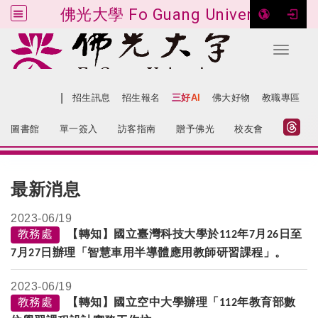
佛光大學 Fo Guang University
Toggle 
跳到主要內容
|
網站導覽
招生訊息
招生報名
三好AI
佛大好物
教職專區
:::
圖書館
單一簽入
訪客指南
贈予佛光
校友會
:::
最新消息
2023-
06/19
教務處
【轉知】國立臺灣科技大學於
年
月
日至
112
7
26
月
日辦理「智慧車用半導體應用教師研習課程」。
7
27
2023-
06/19
教務處
【轉知】國立空中大學辦理「
年教育部數
112