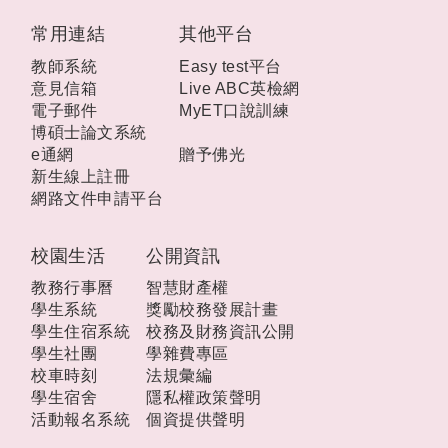
:::
常用連結
其他平台
教師系統
Easy test平台
意見信箱
Live ABC英檢網
電子郵件
MyET口說訓練
博碩士論文系統
e通網
贈予佛光
新生線上註冊
網路文件申請平台
校園生活
公開資訊
教務行事曆
智慧財產權
學生系統
獎勵校務發展計畫
學生住宿系統
校務及財務資訊公開
學生社團
學雜費專區
校車時刻
法規彙編
學生宿舍
隱私權政策聲明
活動報名系統
個資提供聲明