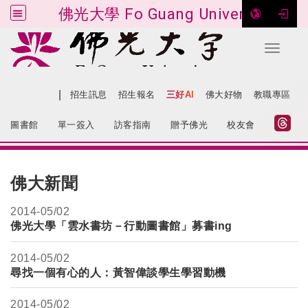
佛光大學 Fo Guang University
Toggle 
跳到主要內容
|
網站導覽
招生訊息
招生報名
三好AI
佛大好物
教職專區
:::
圖書館
單一簽入
訪客指南
贈予佛光
校友會
:::
佛大新聞
2014-
05/02
佛光大學「雲水書坊－行動圖書館」募書ing
2014-
05/02
尋找一個有心的人：黃智偉談學生學習動機
2014-
05/02