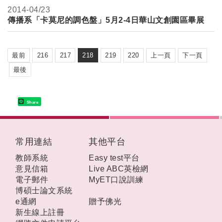
2014-
04/23
傳播系「卡莫尼的調色盤」5月2-4日華山文創園區畢展
最前
216
217
218
219
220
上一頁
下一頁
最後
Share
:::
常用連結
其他平台
教師系統
Easy test平台
意見信箱
Live ABC英檢網
電子郵件
MyET口說訓練
博碩士論文系統
e通網
贈予佛光
新生線上註冊