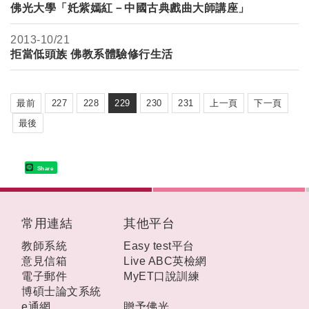
佛光大學「奼紫嫣紅－中國古典戲曲大師講座」
2013-
10/21
拒當低頭族 佛教系體驗修行生活
最前
227
228
229
230
231
上一頁
下一頁
最後
Share
:::
常用連結
其他平台
教師系統
Easy test平台
意見信箱
Live ABC英檢網
電子郵件
MyET口說訓練
博碩士論文系統
e通網
贈予佛光