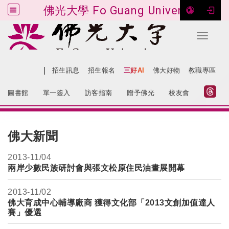
佛光大學 Fo Guang University
Toggle 
跳到主要內容
|
網站導覽
招生訊息
招生報名
三好AI
佛大好物
教職專區
:::
圖書館
單一簽入
訪客指南
贈予佛光
校友會
:::
佛大新聞
2013-
11/04
兩岸少數民族研討會與張文松原住民油畫展開幕
2013-
11/02
佛大育成中心輔導廠商 獲得文化部「2013文創加值達人
賽」優選