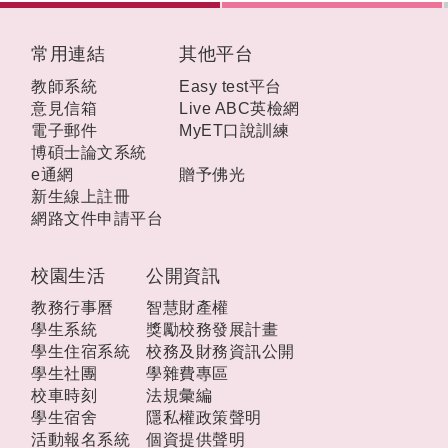
:::
常用連結
其他平台
教師系統
Easy test平台
意見信箱
Live ABC英檢網
電子郵件
MyET口說訓練
博碩士論文系統
e通網
贈予佛光
新生線上註冊
網路文件申請平台
校園生活
公開資訊
教務行事曆
智慧財產權
學生系統
獎勵校務發展計畫
學生住宿系統
校務及財務資訊公開
學生社團
學雜費專區
校車時刻
法規彙編
學生宿舍
隱私權政策聲明
活動報名系統
個資提供聲明