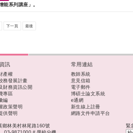
增能系列講座」。
下一頁
最後
資訊
常用連結
財產權
教師系統
校務發展計畫
意見信箱
及財務資訊公開
電子郵件
費專區
博碩士論文系統
彙編
e通網
權政策聲明
新生線上註冊
提供聲明
網路文件申請平台
礁溪鄉林美村林尾路160號
緊
時，
03-9871000 #
學校分機