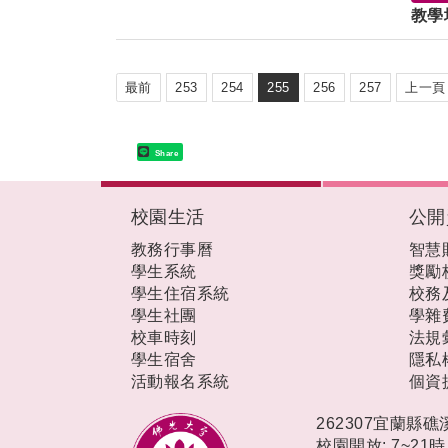
教學
最前
253
254
255
256
257
上一頁
Share
:::
校園生活
公開
教務行事曆
智慧
學生系統
獎勵
學生住宿系統
校務
學生社團
學雜
校車時刻
法規
學生宿舍
隱私
活動報名系統
個資
262307宜蘭縣
校園開放: 7~21