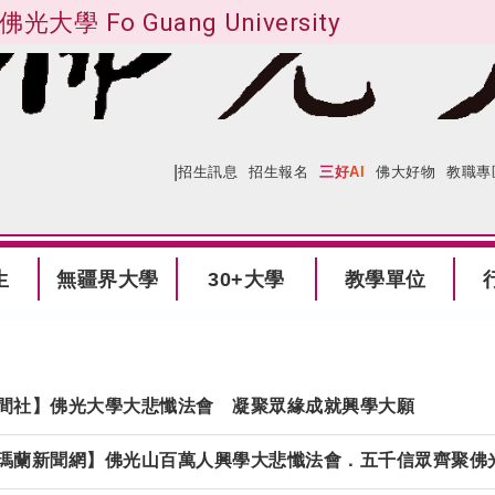
佛光大學 Fo Guang University
|
:::
網站導覽
招生訊息
招生報名
三好AI
佛大好物
教職專
生
無疆界大學
30+大學
教學單位
間社】佛光大學大悲懺法會 凝聚眾緣成就興學大願
瑪蘭新聞網】佛光山百萬人興學大悲懺法會．五千信眾齊聚佛