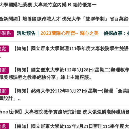
大學國樂社榮獲 大專絲竹室內樂 B 組特優第一
合新聞網】培養國際跨域人才 佛光大學「雙聯學制」省百萬留
理學系
活動預告｜
2023蘭陽心理營-- 竊心之美
偵探故事：探
務處
【轉知】國立屏東大學辦理
學年度大專校院學生雙語
111
。
務處
【轉知】國立臺東大學於
年
月
日
星期二
辦理教
112
3
28
(
)
識美感課程之教學經驗分享」線上主題座談。
務處
【轉知】銘傳大學於
年
月
日
星期一
辦理「全英
112
03
27
(
)
量設計」。
ahoo!新聞】大專校院教學實踐研究計畫 佛大張煜麟老師獲績
務處
【轉知】國立屏東大學於
年
月
日辦理
學年度
112
3
21
111