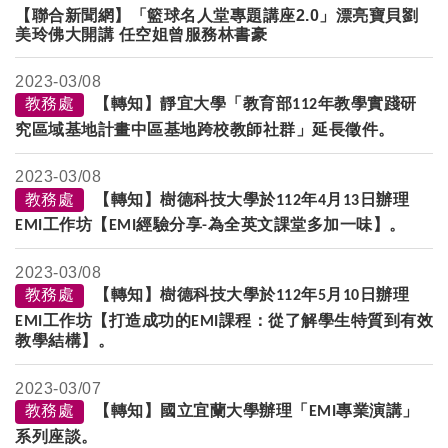
【聯合新聞網】「籃球名人堂專題講座2.0」漂亮寶貝劉
美玲佛大開講 任空姐曾服務林書豪
2023-
03/08
教務處
【轉知】靜宜大學「教育部
年教學實踐研
112
究區域基地計畫中區基地跨校教師社群」延長徵件。
2023-
03/08
教務處
【轉知】樹德科技大學於
年
月
日辦理
112
4
13
工作坊【
經驗分享
為全英文課堂多加一味】。
EMI
EMI
-
2023-
03/08
教務處
【轉知】樹德科技大學於
年
月
日辦理
112
5
10
工作坊【打造成功的
課程：從了解學生特質到有效
EMI
EMI
教學結構】。
2023-
03/07
教務處
【轉知】國立宜蘭大學辦理「
專業演講」
EMI
系列座談。