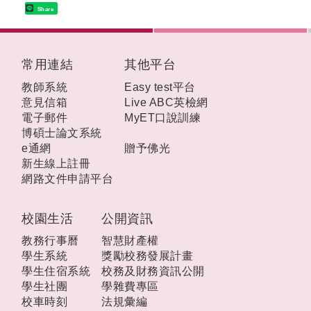
Share
:::
常用連結
其他平台
教師系統
Easy test平台
意見信箱
Live ABC英檢網
電子郵件
MyET口說訓練
博碩士論文系統
e通網
贈予佛光
新生線上註冊
網路文件申請平台
校園生活
公開資訊
教務行事曆
智慧財產權
學生系統
獎勵校務發展計畫
學生住宿系統
校務及財務資訊公開
學生社團
學雜費專區
校車時刻
法規彙編