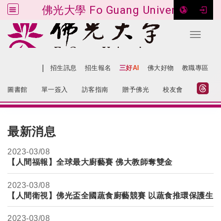
佛光大學 Fo Guang University
Toggle 
跳到主要內容
|
網站導覽
招生訊息
招生報名
三好AI
佛大好物
教職專區
:::
圖書館
單一簽入
訪客指南
贈予佛光
校友會
:::
最新消息
2023-
03/08
【人間福報】全球最大廚藝賽 佛大教師奪雙金
2023-
03/08
【人間衛視】佛光盃全國蔬食廚藝競賽 以蔬食推環保護生
2023-
03/08