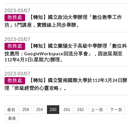
2023-
03/07
教務處
【轉知】國立政治大學辦理「數位教學工作
坊」
門講座，實體線上同步舉辦。
5
2023-
03/07
教務處
【轉知】國立蘭陽女子高級中學辦理「數位科
技應用：
回流分享會」，因故延期至
GoogleWorkspace
年
月
日
星期六
辦理。
112
6
3
(
)
2023-
03/07
教務處
【轉知】國立暨南國際大學於
年
月
日辦
112
3
24
理「班級經營的心靈攻略」。
最前
258
259
260
261
262
上一頁
下一頁
最後