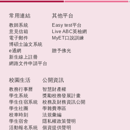
:::
常用連結
其他平台
教師系統
Easy test平台
意見信箱
Live ABC英檢網
電子郵件
MyET口說訓練
博碩士論文系統
e通網
贈予佛光
新生線上註冊
網路文件申請平台
校園生活
公開資訊
教務行事曆
智慧財產權
學生系統
獎勵校務發展計畫
學生住宿系統
校務及財務資訊公開
學生社團
學雜費專區
校車時刻
法規彙編
學生宿舍
隱私權政策聲明
活動報名系統
個資提供聲明