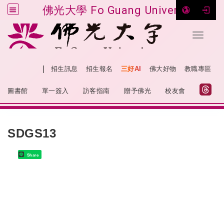
佛光大學 Fo Guang University
Toggle 
跳到主要內容
|
網站導覽
招生訊息
招生報名
三好AI
佛大好物
教職專區
:::
圖書館
單一簽入
訪客指南
贈予佛光
校友會
:::
SDGS13
Share