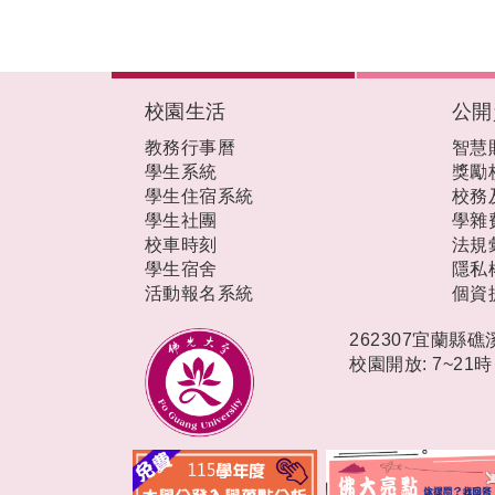
:::
校園生活
公開
教務行事曆
智慧
學生系統
獎勵
學生住宿系統
校務
學生社團
學雜
校車時刻
法規
學生宿舍
隱私
活動報名系統
個資
262307宜蘭縣
校園開放: 7~21