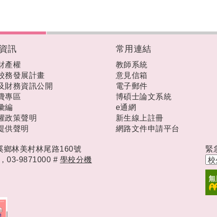
資訊
常用連結
財產權
教師系統
校務發展計畫
意見信箱
及財務資訊公開
電子郵件
費專區
博碩士論文系統
彙編
e通網
權政策聲明
新生線上註冊
提供聲明
網路文件申請平台
礁溪鄉林美村林尾路160號
緊
時，
03-9871000 #
學校分機