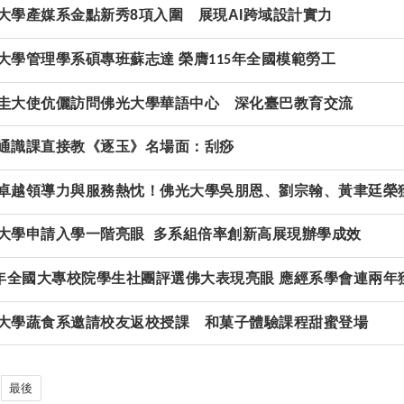
大學產媒系金點新秀8項入圍 展現AI跨域設計實力
大學管理學系碩專班蘇志達
榮膺
年全國模範勞工
115
圭大使伉儷訪問佛光大學華語中心 深化臺巴教育交流
通識課直接教《逐玉》名場面：刮痧
卓越領導力與服務熱忱！佛光大學吳朋恩、劉宗翰、黃聿廷榮獲
大學申請入學一階亮眼 多系組倍率創新高展現辦學成效
5年全國大專校院學生社團評選佛大表現亮眼 應經系學會連兩
大學蔬食系邀請校友返校授課 和菓子體驗課程甜蜜登場
最後