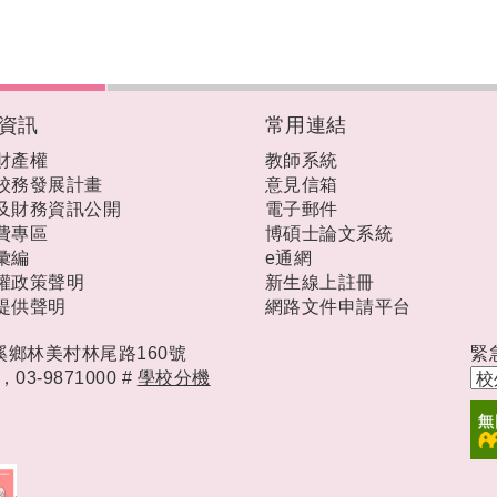
資訊
常用連結
財產權
教師系統
校務發展計畫
意見信箱
及財務資訊公開
電子郵件
費專區
博碩士論文系統
彙編
e通網
權政策聲明
新生線上註冊
提供聲明
網路文件申請平台
礁溪鄉林美村林尾路160號
緊
時，
03-9871000 #
學校分機