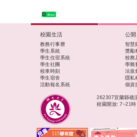
Share
:::
校園生活
公開
教務行事曆
智慧
學生系統
獎勵
學生住宿系統
校務
學生社團
學雜
校車時刻
法規
學生宿舍
隱私
活動報名系統
個資
262307宜蘭縣
校園開放: 7~21