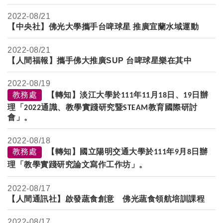
2022-
08/21
【中央社】佛光大學攜手台啤球星 推廣宜蘭水域運動
2022-
08/21
【人間福報】攜手佛大推廣SUP 台啤球星樂在其中
2022-
08/19
教務處
【轉知】淡江大學於
年
月
日、
日辦
111
11
18
19
理「
通識、教學實踐研究暨
教育國際研討
2022
STEAM
會」。
2022-
08/18
教務處
【轉知】國立陽明交通大學於
年
月
日辦
111
9
8
理「教學實踐研究論文寫作工作坊」。
2022-
08/17
【人間通訊社】啟發蔬食創意 佛光蔬食領航培訓課程
2022-
08/17