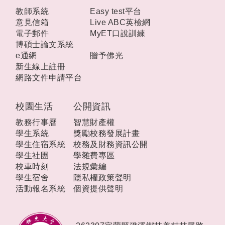
教師系統
Easy test平台
意見信箱
Live ABC英檢網
電子郵件
MyET口說訓練
博碩士論文系統
e通網
贈予佛光
新生線上註冊
網路文件申請平台
校園生活
公開資訊
教務行事曆
智慧財產權
學生系統
獎勵校務發展計畫
學生住宿系統
校務及財務資訊公開
學生社團
學雜費專區
校車時刻
法規彙編
學生宿舍
隱私權政策聲明
活動報名系統
個資提供聲明