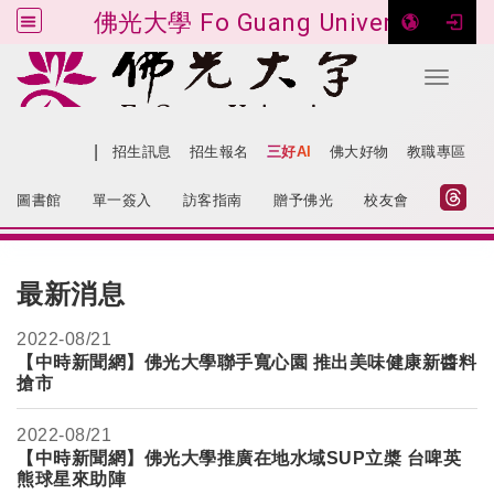
佛光大學 Fo Guang University
Toggle 
跳到主要內容
|
網站導覽
招生訊息
招生報名
三好AI
佛大好物
教職專區
:::
圖書館
單一簽入
訪客指南
贈予佛光
校友會
:::
最新消息
2022-
08/21
【中時新聞網】佛光大學聯手寬心園 推出美味健康新醬料
搶市
2022-
08/21
【中時新聞網】佛光大學推廣在地水域SUP立槳 台啤英
熊球星來助陣