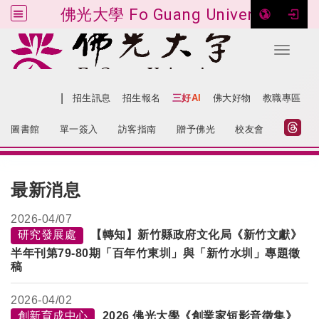
佛光大學 Fo Guang University
Toggle 
跳到主要內容
|
網站導覽
招生訊息
招生報名
三好AI
佛大好物
教職專區
:::
圖書館
單一簽入
訪客指南
贈予佛光
校友會
:::
最新消息
2026-
04/07
研究發展處
【轉知】新竹縣政府文化局《新竹文獻》
半年刊第79-80期「百年竹東圳」與「新竹水圳」專題徵
稿
2026-
04/02
創新育成中心
2026 佛光大學《創業家短影音徵集》