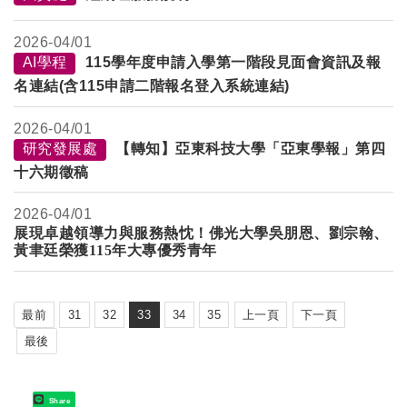
2026-
04/01
AI學程
115學年度申請入學第一階段見面會資訊及報
名連結(含115申請二階報名登入系統連結)
2026-
04/01
研究發展處
【轉知】亞東科技大學「亞東學報」第四
十六期徵稿
2026-
04/01
展現卓越領導力與服務熱忱！佛光大學吳朋恩、劉宗翰、
黃聿廷榮獲115年大專優秀青年
最前
31
32
33
34
35
上一頁
下一頁
最後
Share