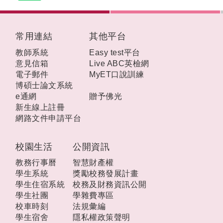
:::
常用連結
其他平台
教師系統
Easy test平台
意見信箱
Live ABC英檢網
電子郵件
MyET口說訓練
博碩士論文系統
e通網
贈予佛光
新生線上註冊
網路文件申請平台
校園生活
公開資訊
教務行事曆
智慧財產權
學生系統
獎勵校務發展計畫
學生住宿系統
校務及財務資訊公開
學生社團
學雜費專區
校車時刻
法規彙編
學生宿舍
隱私權政策聲明