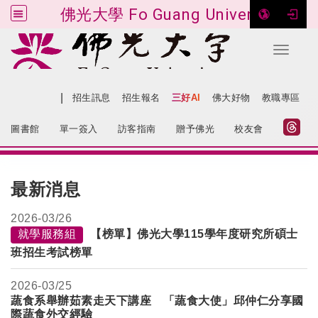
佛光大學 Fo Guang University
Toggle 
跳到主要內容
|
網站導覽
招生訊息
招生報名
三好AI
佛大好物
教職專區
:::
圖書館
單一簽入
訪客指南
贈予佛光
校友會
:::
最新消息
2026-
03/26
就學服務組
【榜單】佛光大學115學年度研究所碩士
班招生考試榜單
2026-
03/25
蔬食系舉辦茹素走天下講座
「蔬食大使
」
邱仲仁分享國
際蔬食外交經驗