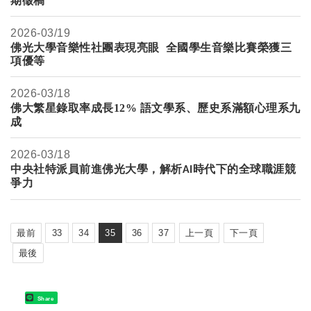
期徵稿
2026-
03/19
佛光大學音樂性社團表現亮眼 全國學生音樂比賽榮獲三
項優等
2026-
03/18
佛大繁星錄取率成長12% 語文學系、歷史系滿額心理系九
成
2026-
03/18
中央社特派員前進佛光大學，解析
時代下的全球職涯競
AI
爭力
最前
33
34
35
36
37
上一頁
下一頁
最後
Share