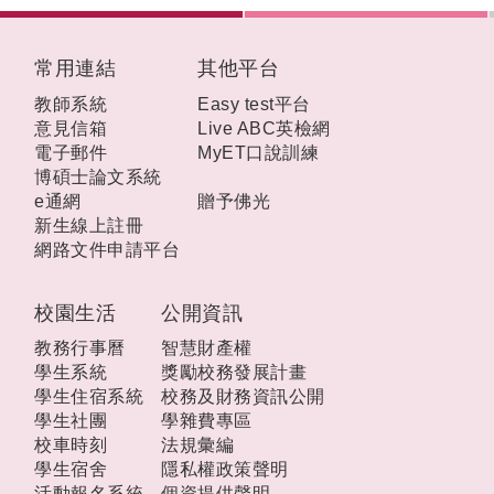
:::
常用連結
其他平台
教師系統
Easy test平台
意見信箱
Live ABC英檢網
電子郵件
MyET口說訓練
博碩士論文系統
e通網
贈予佛光
新生線上註冊
網路文件申請平台
校園生活
公開資訊
教務行事曆
智慧財產權
學生系統
獎勵校務發展計畫
學生住宿系統
校務及財務資訊公開
學生社團
學雜費專區
校車時刻
法規彙編
學生宿舍
隱私權政策聲明
活動報名系統
個資提供聲明