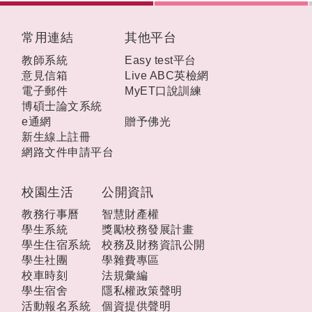
:::
常用連結
其他平台
教師系統
Easy test平台
意見信箱
Live ABC英檢網
電子郵件
MyET口說訓練
博碩士論文系統
e通網
贈予佛光
新生線上註冊
網路文件申請平台
校園生活
公開資訊
教務行事曆
智慧財產權
學生系統
獎勵校務發展計畫
學生住宿系統
校務及財務資訊公開
學生社團
學雜費專區
校車時刻
法規彙編
學生宿舍
隱私權政策聲明
活動報名系統
個資提供聲明