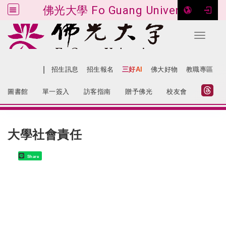
佛光大學 Fo Guang University
Toggle 
跳到主要內容
|
網站導覽
招生訊息
招生報名
三好AI
佛大好物
教職專區
:::
圖書館
單一簽入
訪客指南
贈予佛光
校友會
:::
大學社會責任
Share