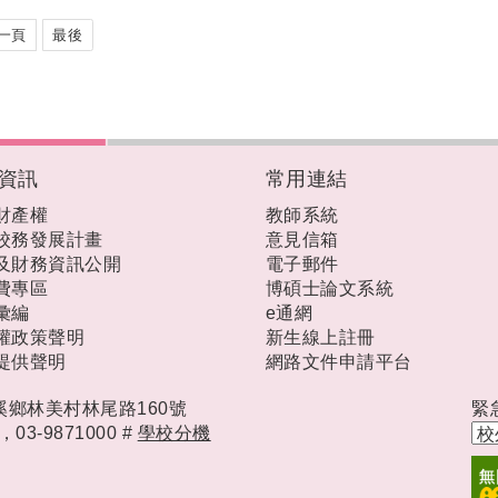
一頁
最後
資訊
常用連結
財產權
教師系統
校務發展計畫
意見信箱
及財務資訊公開
電子郵件
費專區
博碩士論文系統
彙編
e通網
權政策聲明
新生線上註冊
提供聲明
網路文件申請平台
礁溪鄉林美村林尾路160號
緊
時，
03-9871000 #
學校分機