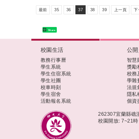
最前
35
36
37
38
39
上一頁
下
Share
:::
校園生活
公開
教務行事曆
智慧
學生系統
獎勵
學生住宿系統
校務
學生社團
學雜
校車時刻
法規
學生宿舍
隱私
活動報名系統
個資
262307宜蘭縣
校園開放: 7~21