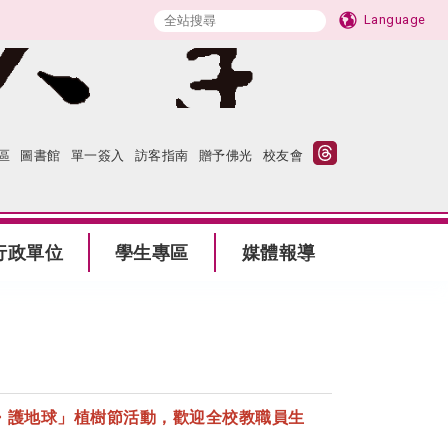
Language
區
圖書館
單一簽入
訪客指南
贈予佛光
校友會
行政單位
學生專區
媒體報導
・護地球」植樹節活動，歡迎全校教職員生