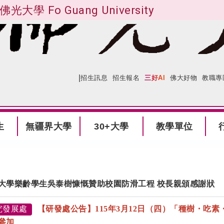
佛光大學 Fo Guang University
|
:::
網站導覽
招生訊息
招生報名
三好AI
佛大好物
教職專
生
無疆界大學
30+大學
教學單位
大學樂齡學生吳泰樹慷慨贊助校園防滑工程 校長親頒感謝狀
究發展處
【研發處公告】
115
年
3
月
12
日（四）「種樹・吃素
參加