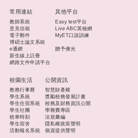
:::
常用連結
其他平台
教師系統
Easy test平台
意見信箱
Live ABC英檢網
電子郵件
MyET口說訓練
博碩士論文系統
e通網
贈予佛光
新生線上註冊
網路文件申請平台
校園生活
公開資訊
教務行事曆
智慧財產權
學生系統
獎勵校務發展計畫
學生住宿系統
校務及財務資訊公開
學生社團
學雜費專區
校車時刻
法規彙編
學生宿舍
隱私權政策聲明
活動報名系統
個資提供聲明