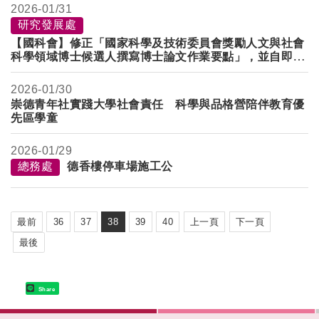
2026-
01/31
研究發展處
【國科會】修正「國家科學及技術委員會獎勵人文與社會
科學領域博士候選人撰寫博士論文作業要點」，並自即日
生效，請查照。
2026-
01/30
崇德青年社實踐大學社會責任 科學與品格營陪伴教育優
先區學童
2026-
01/29
總務處
德香樓停車場施工公
最前
36
37
38
39
40
上一頁
下一頁
最後
Share