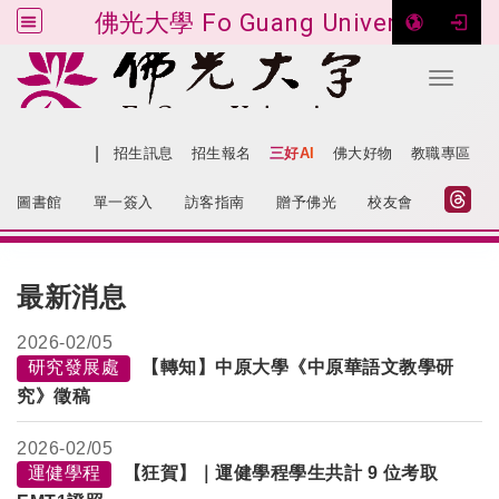
佛光大學 Fo Guang University
Toggle 
跳到主要內容
|
網站導覽
招生訊息
招生報名
三好AI
佛大好物
教職專區
:::
圖書館
單一簽入
訪客指南
贈予佛光
校友會
:::
最新消息
2026-
02/05
研究發展處
【轉知】中原大學《中原華語文教學研
究》徵稿
2026-
02/05
運健學程
【狂賀】｜運健學程學生共計 9 位考取