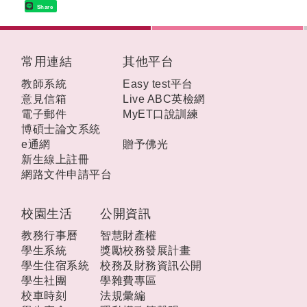
Share
:::
常用連結
其他平台
教師系統
Easy test平台
意見信箱
Live ABC英檢網
電子郵件
MyET口說訓練
博碩士論文系統
e通網
贈予佛光
新生線上註冊
網路文件申請平台
校園生活
公開資訊
教務行事曆
智慧財產權
學生系統
獎勵校務發展計畫
學生住宿系統
校務及財務資訊公開
學生社團
學雜費專區
校車時刻
法規彙編