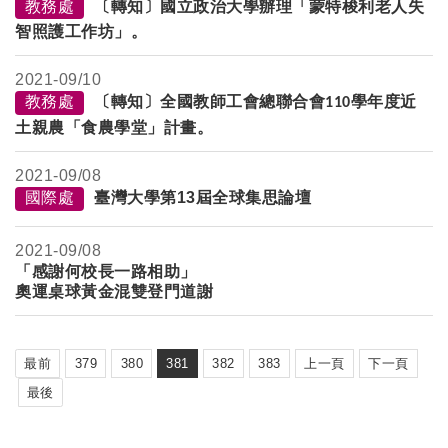
教務處
〔轉知〕國立政治大學辦理「蒙特梭利老人失
智照護工作坊」。
2021-
09/10
教務處
〔轉知〕全國教師工會總聯合會
學年度近
110
土親農「食農學堂」計畫。
2021-
09/08
國際處
臺灣大學第13屆全球集思論壇
2021-
09/08
「感謝何校長一路相助」
奧運桌球黃金混雙登門道謝
最前
379
380
381
382
383
上一頁
下一頁
最後