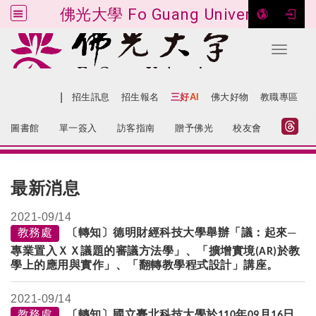
佛光大學 Fo Guang University
Toggle 
跳到主要內容
|
網站導覽
招生訊息
招生報名
三好AI
佛大好物
教職專區
:::
圖書館
單一簽入
訪客指南
贈予佛光
校友會
:::
最新消息
2021-
09/14
教務處
〔轉知〕德明財經科技大學舉辦「議：起來─
專業置入ＸＸ議題的審議方法學」、「擴增實境
於教
(AR)
學上的應用與實作」、「翻轉教學程式設計」講座。
2021-
09/14
教務處
〔轉知〕國立臺北科技大學於
年
月
日
110
09
16