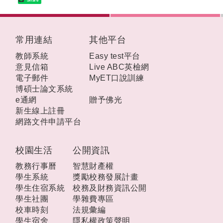
Share
:::
常用連結
其他平台
教師系統
Easy test平台
意見信箱
Live ABC英檢網
電子郵件
MyET口說訓練
博碩士論文系統
e通網
贈予佛光
新生線上註冊
網路文件申請平台
校園生活
公開資訊
教務行事曆
智慧財產權
學生系統
獎勵校務發展計畫
學生住宿系統
校務及財務資訊公開
學生社團
學雜費專區
校車時刻
法規彙編
學生宿舍
隱私權政策聲明