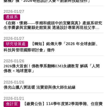
藥機》獲「
2026
奇想設計大賽～創新科技組佳作
」
2026-
01/27
產媒系
《在鄉
・
懷鄉——李精和鏡頭中的宜蘭寫真》產媒系研究
生李霽參與宜蘭縣史館策展 透過設計專業再現祖父李精和
鏡頭下的宜蘭記憶
2026-
01/27
研究發展處
【轉知】銘傳大學「2026 年全球創新、
科技與管理國際研討會」徵件
2026-
01/26
2026
佛大首創！佛教學系翻轉
EMI
永續教育
解碼「人間
佛教
×
地球憲章」
2026-
01/26
佛光山臘八粥送暖 法寶節與佛大師生結緣
2026-
01/21
會計室
【繳費公告】114學年度第2學期學雜、住宿費