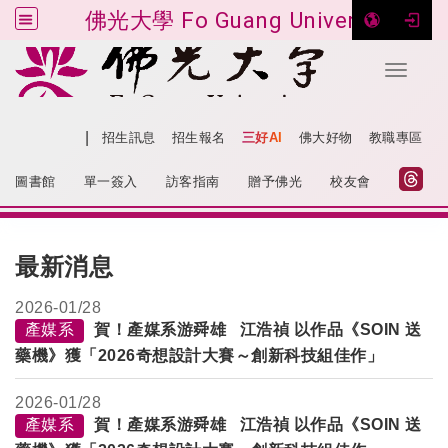
佛光大學 Fo Guang University
Toggle 
跳到主要內容
|
網站導覽
招生訊息
招生報名
三好AI
佛大好物
教職專區
:::
圖書館
單一簽入
訪客指南
贈予佛光
校友會
:::
最新消息
2026-
01/28
產媒系
賀！產媒系
游舜雄
江浩禎 以作品《
SOIN
送
藥機》獲「
2026
奇想設計大賽～創新科技組佳作
」
2026-
01/28
產媒系
賀！產媒系
游舜雄
江浩禎 以作品《
SOIN
送