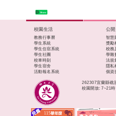
Share
:::
校園生活
公開
教務行事曆
智慧
學生系統
獎勵
學生住宿系統
校務
學生社團
學雜
校車時刻
法規
學生宿舍
隱私
活動報名系統
個資
262307宜蘭縣
校園開放: 7~21