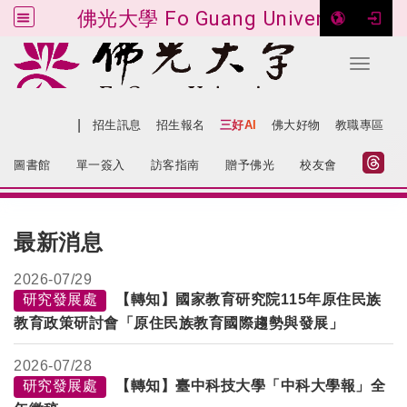
佛光大學 Fo Guang University
Toggle 
跳到主要內容
|
網站導覽
招生訊息
招生報名
三好AI
佛大好物
教職專區
:::
圖書館
單一簽入
訪客指南
贈予佛光
校友會
:::
最新消息
2026-
07/29
研究發展處
【轉知】國家教育研究院115年原住民族
教育政策研討會「原住民族教育國際趨勢與發展」
2026-
07/28
研究發展處
【轉知】臺中科技大學「中科大學報」全