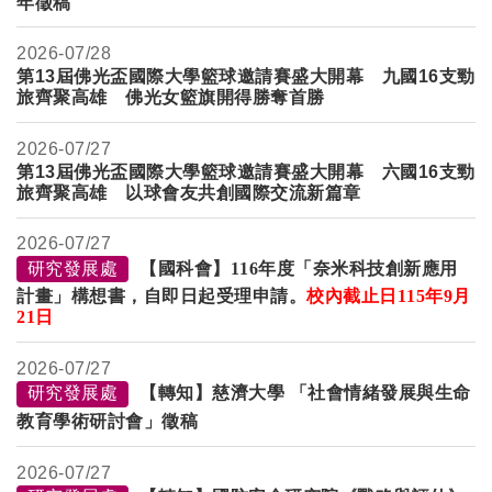
年徵稿
2026-
07/28
第13屆佛光盃國際大學籃球邀請賽盛大開幕 九國16支勁
旅齊聚高雄 佛光女籃旗開得勝奪首勝
2026-
07/27
第
13
屆佛光盃國際大學籃球邀請賽盛大開幕 六國
16
支勁
旅齊聚高雄 以球會友共創國際交流新篇章
2026-
07/27
研究發展處
【國科會】116年度「奈米科技創新應用
計畫」構想書，自即日起受理申請。
校內截止日
115
年
9
月
21日
2026-
07/27
研究發展處
【轉知】慈濟大學 「社會情緒發展與生命
教育學術研討會」徵稿
2026-
07/27