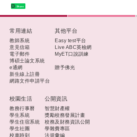
Share
:::
常用連結
其他平台
教師系統
Easy test平台
意見信箱
Live ABC英檢網
電子郵件
MyET口說訓練
博碩士論文系統
e通網
贈予佛光
新生線上註冊
網路文件申請平台
校園生活
公開資訊
教務行事曆
智慧財產權
學生系統
獎勵校務發展計畫
學生住宿系統
校務及財務資訊公開
學生社團
學雜費專區
校車時刻
法規彙編