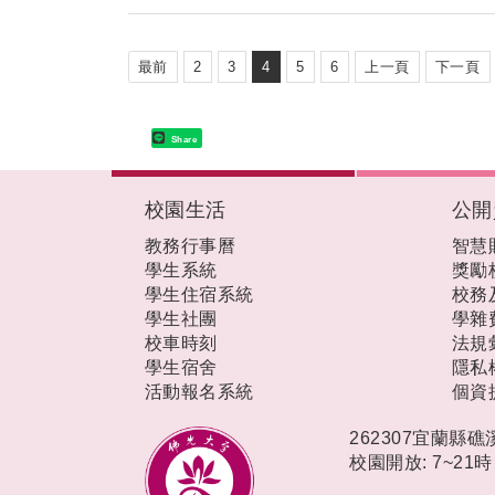
最前
2
3
4
5
6
上一頁
下一頁
Share
:::
校園生活
公開
教務行事曆
智慧
學生系統
獎勵
學生住宿系統
校務
學生社團
學雜
校車時刻
法規
學生宿舍
隱私
活動報名系統
個資
262307宜蘭縣
校園開放: 7~21