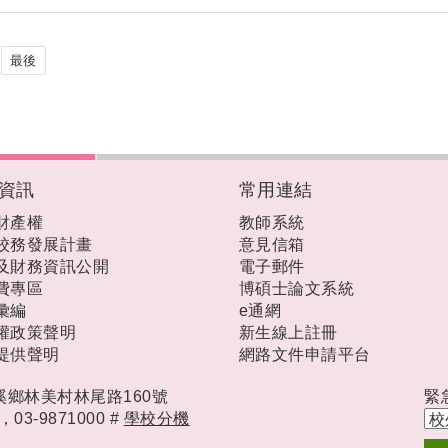
最後
資訊
常用連結
財產權
教師系統
校務發展計畫
意見信箱
及財務資訊公開
電子郵件
費專區
博碩士論文系統
彙編
e通網
權政策聲明
新生線上註冊
提供聲明
網路文件申請平台
礁溪鄉林美村林尾路160號
緊
時，
03-9871000 #
學校分機