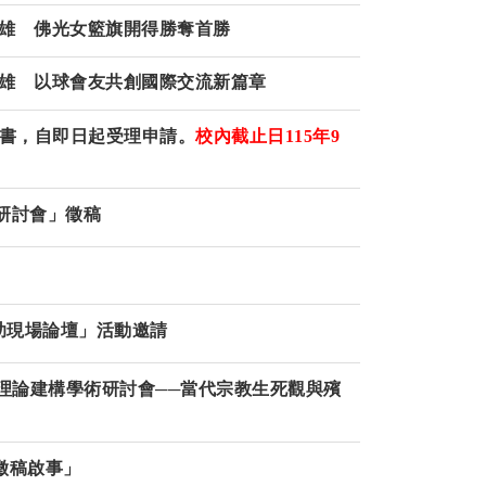
高雄 佛光女籃旗開得勝奪首勝
雄 以球會友共創國際交流新篇章
想書，自即日起受理申請。
校內截止日
115
年
9
研討會」徵稿
助現場論壇」活動邀請
學理論建構學術研討會──當代宗教生死觀與殯
徵稿啟事」