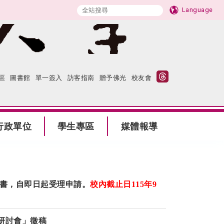
Language
區
圖書館
單一簽入
訪客指南
贈予佛光
校友會
行政單位
學生專區
媒體報導
想書，自即日起受理申請。
校內截止日
115
年
9
研討會」徵稿