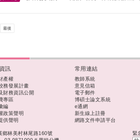
最後
資訊
常用連結
財產權
教師系統
校務發展計畫
意見信箱
及財務資訊公開
電子郵件
費專區
博碩士論文系統
彙編
e通網
權政策聲明
新生線上註冊
提供聲明
網路文件申請平台
礁溪鄉林美村林尾路160號
緊