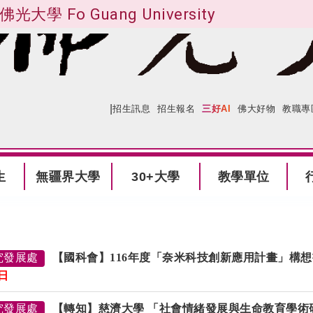
佛光大學 Fo Guang University
|
:::
網站導覽
招生訊息
招生報名
三好AI
佛大好物
教職專
生
無疆界大學
30+大學
教學單位
究發展處
【國科會】116年度「奈米科技創新應用計畫」構
1日
究發展處
【轉知】慈濟大學 「社會情緒發展與生命教育學術