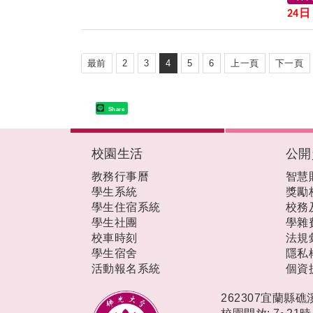
日
24
最前
2
3
4
5
6
上一頁
下一頁
Share
:::
校園生活
公開
教務行事曆
智慧
學生系統
獎勵
學生住宿系統
校務
學生社團
學雜
校車時刻
法規
學生宿舍
隱私
活動報名系統
個資
262307宜蘭縣