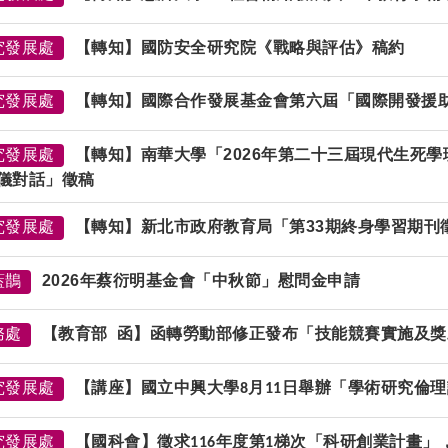
究發展處
【轉知】國防安全研究院《戰略與評估》稿約
究發展處
【轉知】國際合作發展基金會第六屆「國際開發援
究發展處
【轉知】南華大學「2026年第二十三屆現代生死
儀對話」徵稿
究發展處
【轉知】新北市政府教育局「第33期終身學習期刊
藍鵲
2026年蔡衍明基金會「中秋節」慰問金申請
務處
【教育部 函】函轉勞動部修正發布「技能競賽實施及獎
究發展處
【講座】國立中興大學
月
日舉辦「學術研究倫理
8
11
究發展處
【國科會】徵求
年度第
梯次「科研創業計畫」
116
1