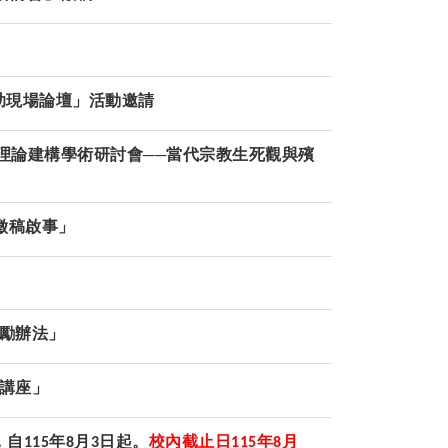
助現場論壇」活動邀請
學理論建構學術研討會──當代宗教生死觀與殯
徵稿啟事」
勵辦法」
講座」
，自
年
月
日起。
校內截止日
年
月
115
8
3
115
8