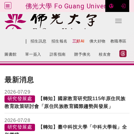
佛光大學 Fo Guang University
Toggle 
跳到主要內容
|
網站導覽
招生訊息
招生報名
三好AI
佛大好物
教職專區
:::
圖書館
單一簽入
訪客指南
贈予佛光
校友會
:::
最新消息
2026-
07/29
研究發展處
【轉知】國家教育研究院115年原住民族
教育政策研討會「原住民族教育國際趨勢與發展」
2026-
07/28
研究發展處
【轉知】臺中科技大學「中科大學報」全