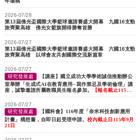
年徵稿
2026-
07/28
第13屆佛光盃國際大學籃球邀請賽盛大開幕 九國16支勁
旅齊聚高雄 佛光女籃旗開得勝奪首勝
2026-
07/27
第
13
屆佛光盃國際大學籃球邀請賽盛大開幕 六國
16
支勁
旅齊聚高雄 以球會友共創國際交流新篇章
2026-
07/27
研究發展處
【講座】國立成功大學學術誠信推動辦公
室舉辦「生成式AI在教育應用─寫作禁忌及學術倫理」講
座，誠摯邀請所屬教職員生報名參加。
【報名截止
115
年
8
月6
日下午5時整】
2026-
07/27
研究發展處
【國科會】116年度「奈米科技創新應用
計畫」構想書，自即日起受理申請。
校內截止日
115
年
9
月
21日