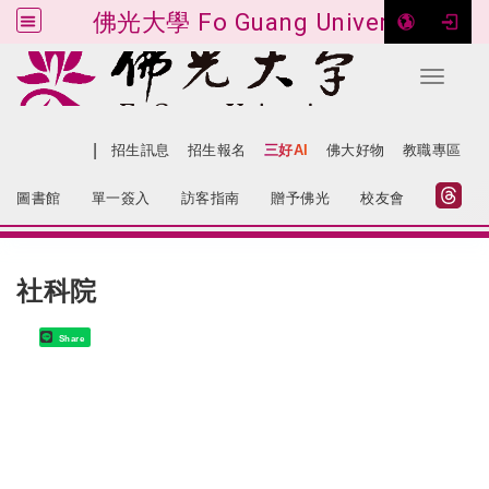
佛光大學 Fo Guang University
Toggle 
跳到主要內容
|
網站導覽
招生訊息
招生報名
三好AI
佛大好物
教職專區
:::
圖書館
單一簽入
訪客指南
贈予佛光
校友會
:::
社科院
Share