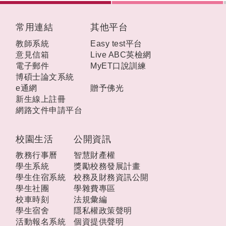
:::
常用連結
其他平台
教師系統
Easy test平台
意見信箱
Live ABC英檢網
電子郵件
MyET口說訓練
博碩士論文系統
e通網
贈予佛光
新生線上註冊
網路文件申請平台
校園生活
公開資訊
教務行事曆
智慧財產權
學生系統
獎勵校務發展計畫
學生住宿系統
校務及財務資訊公開
學生社團
學雜費專區
校車時刻
法規彙編
學生宿舍
隱私權政策聲明
活動報名系統
個資提供聲明