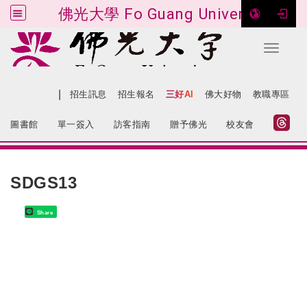
佛光大學 Fo Guang University
Toggle 
跳到主要內容
|
網站導覽
招生訊息
招生報名
三好AI
佛大好物
教職專區
:::
圖書館
單一簽入
訪客指南
贈予佛光
校友會
:::
SDGS13
Share