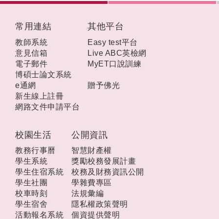
:::
常用連結
其他平台
教師系統
Easy test平台
意見信箱
Live ABC英檢網
電子郵件
MyET口說訓練
博碩士論文系統
e通網
贈予佛光
新生線上註冊
網路文件申請平台
校園生活
公開資訊
教務行事曆
智慧財產權
學生系統
獎勵校務發展計畫
學生住宿系統
校務及財務資訊公開
學生社團
學雜費專區
校車時刻
法規彙編
學生宿舍
隱私權政策聲明
活動報名系統
個資提供聲明