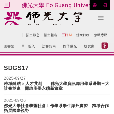
佛光大學 Fo Guang University
Toggle 
跳到主要內容
|
網站導覽
招生訊息
招生報名
三好AI
佛大好物
教職專區
:::
圖書館
單一簽入
訪客指南
贈予佛光
校友會
:::
SDGS17
2025-
09/27
跨域鏈結 × 人才共創——佛光大學資訊應用學系暑期三大
計畫並進 開啟產學永續新篇章
2025-
09/26
佛光大學社會學暨社會工作學系學生海外實習 跨域合作
拓展國際視野