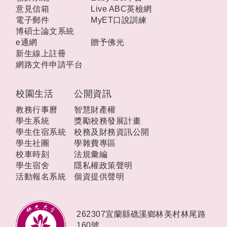
意見信箱
Live ABC英檢網
電子郵件
MyET口說訓練
博碩士論文系統
e通網
贈予佛光
新生線上註冊
網路文件申請平台
校園生活
公開資訊
教務行事曆
智慧財產權
學生系統
獎勵校務發展計畫
學生住宿系統
校務及財務資訊公開
學生社團
學雜費專區
校車時刻
法規彙編
學生宿舍
隱私權政策聲明
活動報名系統
個資提供聲明
262307宜蘭縣礁溪鄉林美村林尾路
160號