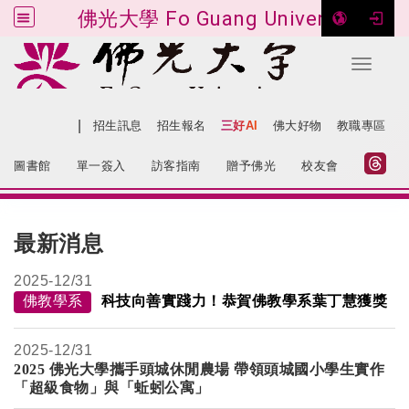
佛光大學 Fo Guang University
Toggle 
跳到主要內容
|
網站導覽
招生訊息
招生報名
三好AI
佛大好物
教職專區
:::
圖書館
單一簽入
訪客指南
贈予佛光
校友會
:::
最新消息
2025-
12/31
佛教學系
科技向善實踐力！恭賀佛教學系葉丁慧獲獎
2025-
12/31
2025
佛光大學攜手頭城休閒農場 帶領頭城國小學生實作
「超級食物」與「蚯蚓公寓」