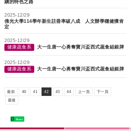
續的特色之路
2025-
12/29
佛光大學
114
學年新生註冊率
破八成
人文辦學穩健獲肯
定
2025-
12/29
健康蔬食系
大一生唐一心勇奪寶川盃西式蔬食組銀牌
2025-
12/29
健康蔬食系
大一生唐一心勇奪寶川盃西式蔬食組銀牌
最前
40
41
42
43
44
上一頁
下一頁
最後
Share