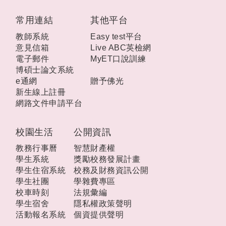
:::
常用連結
其他平台
教師系統
Easy test平台
意見信箱
Live ABC英檢網
電子郵件
MyET口說訓練
博碩士論文系統
e通網
贈予佛光
新生線上註冊
網路文件申請平台
校園生活
公開資訊
教務行事曆
智慧財產權
學生系統
獎勵校務發展計畫
學生住宿系統
校務及財務資訊公開
學生社團
學雜費專區
校車時刻
法規彙編
學生宿舍
隱私權政策聲明
活動報名系統
個資提供聲明