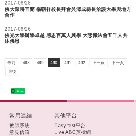
2017-
06/28
佛大深耕宜蘭 楊朝祥校長拜會吳澤成縣長洽談大學與地方
合作
2017-
06/26
佛光大學辦學卓越 感恩百萬人興學 大悲懺法會五千人共
沐佛恩
最前
488
489
490
491
492
上一頁
下一頁
最後
Share
:::
常用連結
其他平台
教師系統
Easy test平台
意見信箱
Live ABC英檢網