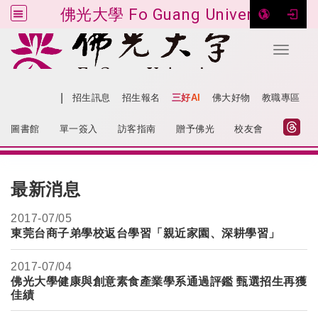
佛光大學 Fo Guang University
Toggle 
跳到主要內容
|
網站導覽
招生訊息
招生報名
三好AI
佛大好物
教職專區
:::
圖書館
單一簽入
訪客指南
贈予佛光
校友會
:::
最新消息
2017-
07/05
東莞台商子弟學校返台學習「親近家園、深耕學習」
2017-
07/04
佛光大學健康與創意素食產業學系通過評鑑 甄選招生再獲
佳績