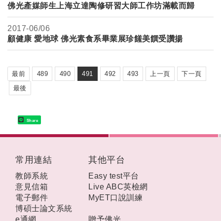
佛光產媒師生上海立達陶修研習大師工作坊滿載而歸
2017-
06/06
顧健康 愛地球 佛光素食系畢業展珍饈美饌受讚揚
最前
489
490
491
492
493
上一頁
下一頁
最後
Share
:::
常用連結
其他平台
教師系統
Easy test平台
意見信箱
Live ABC英檢網
電子郵件
MyET口說訓練
博碩士論文系統
e通網
贈予佛光