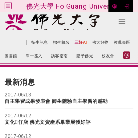
佛光大學 Fo Guang University
Toggle 
跳到主要內容
|
網站導覽
招生訊息
招生報名
三好AI
佛大好物
教職專區
:::
圖書館
單一簽入
訪客指南
贈予佛光
校友會
:::
最新消息
2017-
06/13
自主學習成果發表會 師生體驗自主學習的感動
2017-
06/12
文化𥴊仔店 佛光文資產系畢業展獲好評
2017-
06/12