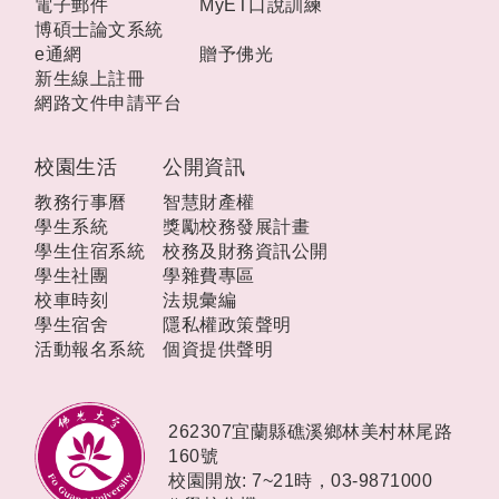
電子郵件
MyET口說訓練
博碩士論文系統
e通網
贈予佛光
新生線上註冊
網路文件申請平台
校園生活
公開資訊
教務行事曆
智慧財產權
學生系統
獎勵校務發展計畫
學生住宿系統
校務及財務資訊公開
學生社團
學雜費專區
校車時刻
法規彙編
學生宿舍
隱私權政策聲明
活動報名系統
個資提供聲明
262307宜蘭縣礁溪鄉林美村林尾路
160號
校園開放: 7~21時，
03-9871000