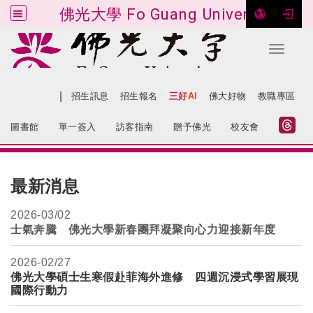
佛光大學 Fo Guang University
Toggle 
跳到主要內容
|
網站導覽
招生訊息
招生報名
三好AI
佛大好物
教職專區
:::
圖書館
單一簽入
訪客指南
贈予佛光
校友會
:::
最新消息
2026-
03/02
士氣奔騰 佛光大學新春團拜凝聚向心力迎接新年度
2026-
02/27
佛光大學碩士生寒假赴菲海外進修 四週沉浸式學習展現
國際行動力