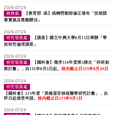
2026-
07/24
教務處
【教育部 函】函轉勞動部修正發布「技能競
賽實施及獎勵辦法」
2026-
07/24
研究發展處
【講座】國立中興大學
月
日舉辦「學
8
11
術研究倫理講座」
2026-
07/24
研究發展處
【國科會】徵求
年度第
梯次「科研創
116
1
業計畫」，自
年
月
日起。
校內截止日
年
月
日
115
8
3
115
8
24
2026-
07/24
研究發展處
【國科會】115年度「異種器官移植醫學研究計畫」，自
即日起接受申請。
校內截止日
115
年
9
月
1日
2026-
07/24