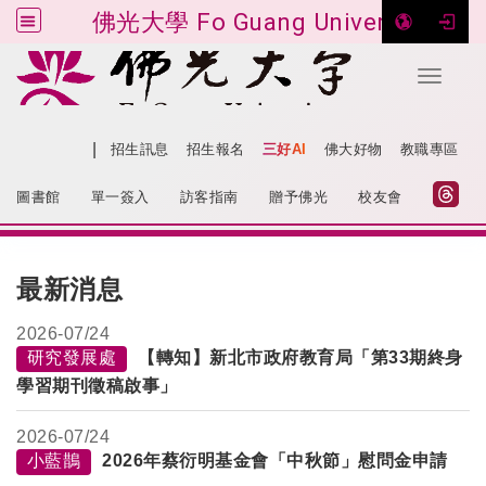
佛光大學 Fo Guang University
Toggle 
跳到主要內容
|
網站導覽
招生訊息
招生報名
三好AI
佛大好物
教職專區
:::
圖書館
單一簽入
訪客指南
贈予佛光
校友會
:::
最新消息
2026-
07/24
研究發展處
【轉知】新北市政府教育局「第33期終身
學習期刊徵稿啟事」
2026-
07/24
小藍鵲
2026年蔡衍明基金會「中秋節」慰問金申請