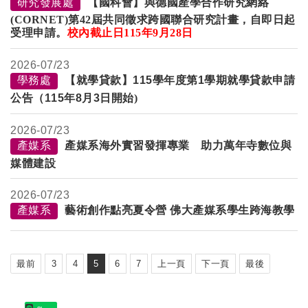
研究發展處
【國科會】與德國產學合作研究網絡
(CORNET)第42屆共同徵求跨國聯合研究計畫，自即日起
受理申請。
校內截止日
115
年
9
月
28日
2026-
07/23
學務處
【就學貸款】
115
學年度第
1
學期就學貸款申請
公告（
115
年
8
月
3
日開始)
2026-
07/23
產媒系
產媒系海外實習發揮專業 助力萬年寺數位與
媒體建設
2026-
07/23
產媒系
藝術創作點亮夏令營 佛大產媒系學生跨海教學
最前
3
4
5
6
7
上一頁
下一頁
最後