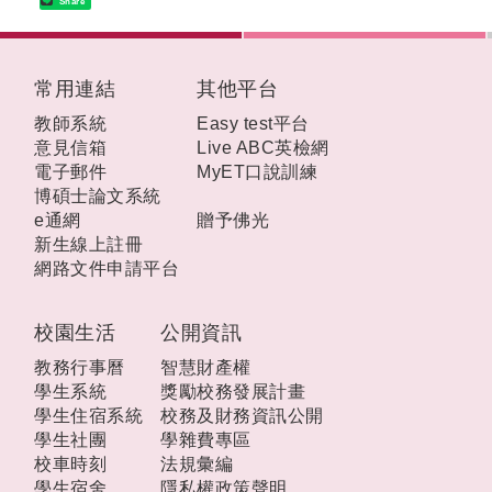
Share
:::
常用連結
其他平台
教師系統
Easy test平台
意見信箱
Live ABC英檢網
電子郵件
MyET口說訓練
博碩士論文系統
e通網
贈予佛光
新生線上註冊
網路文件申請平台
校園生活
公開資訊
教務行事曆
智慧財產權
學生系統
獎勵校務發展計畫
學生住宿系統
校務及財務資訊公開
學生社團
學雜費專區
校車時刻
法規彙編
學生宿舍
隱私權政策聲明