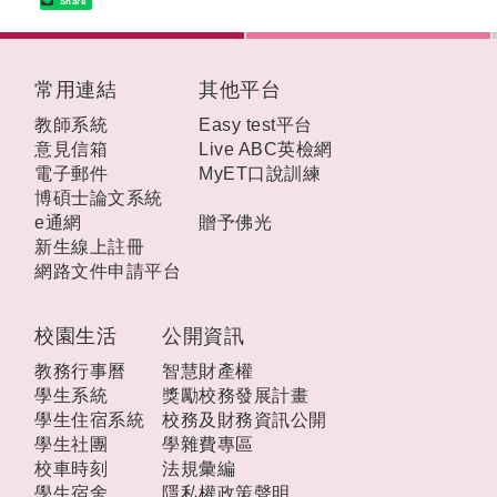
Share
:::
常用連結
其他平台
教師系統
Easy test平台
意見信箱
Live ABC英檢網
電子郵件
MyET口說訓練
博碩士論文系統
e通網
贈予佛光
新生線上註冊
網路文件申請平台
校園生活
公開資訊
教務行事曆
智慧財產權
學生系統
獎勵校務發展計畫
學生住宿系統
校務及財務資訊公開
學生社團
學雜費專區
校車時刻
法規彙編
學生宿舍
隱私權政策聲明