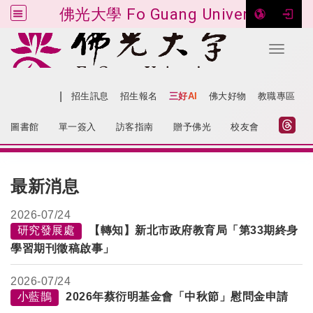
佛光大學 Fo Guang University
Toggle 
跳到主要內容
|
網站導覽
招生訊息
招生報名
三好AI
佛大好物
教職專區
:::
圖書館
單一簽入
訪客指南
贈予佛光
校友會
:::
最新消息
2026-
07/24
研究發展處
【轉知】新北市政府教育局「第33期終身
學習期刊徵稿啟事」
2026-
07/24
小藍鵲
2026年蔡衍明基金會「中秋節」慰問金申請