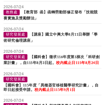
2026-
07/24
教務處
【教育部 函】函轉勞動部修正發布「技能競
賽實施及獎勵辦法」
2026-
07/24
研究發展處
【講座】國立中興大學
月
日舉辦「學
8
11
術研究倫理講座」
2026-
07/24
研究發展處
【國科會】徵求
年度第
梯次「科研創
116
1
業計畫」，自
年
月
日起。
校內截止日
年
月
日
115
8
3
115
8
24
2026-
07/24
研究發展處
【國科會】115年度「異種器官移植醫學研究計畫」，自
即日起接受申請。
校內截止日
115
年
9
月
1日
2026-
07/24