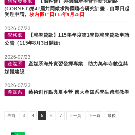
研究發展處
【國科會】與德國產學合作研究網絡
(CORNET)第42屆共同徵求跨國聯合研究計畫，自即日起
受理申請。
校內截止日
115
年
9
月
28日
2026-
07/23
學務處
【就學貸款】
115
學年度第
1
學期就學貸款申請
公告（
115
年
8
月
3
日開始)
2026-
07/23
產媒系
產媒系海外實習發揮專業 助力萬年寺數位與
媒體建設
2026-
07/23
產媒系
藝術創作點亮夏令營 佛大產媒系學生跨海教學
最前
3
4
5
6
7
上一頁
下一頁
最後