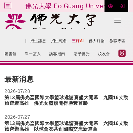
佛光大學 Fo Guang University
Toggle 
跳到主要內容
|
網站導覽
招生訊息
招生報名
三好AI
佛大好物
教職專區
:::
圖書館
單一簽入
訪客指南
贈予佛光
校友會
:::
最新消息
2026-
07/28
第13屆佛光盃國際大學籃球邀請賽盛大開幕 九國16支勁
旅齊聚高雄 佛光女籃旗開得勝奪首勝
2026-
07/27
第
13
屆佛光盃國際大學籃球邀請賽盛大開幕 六國
16
支勁
旅齊聚高雄 以球會友共創國際交流新篇章