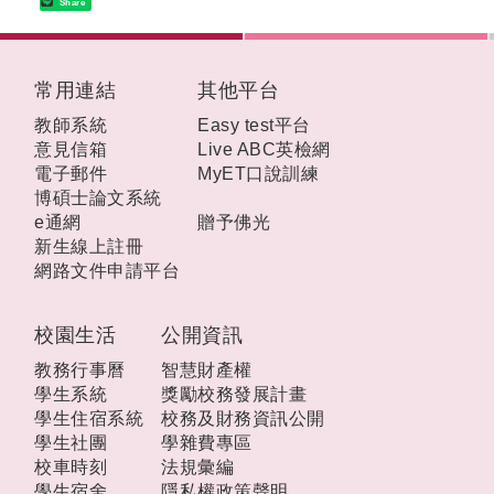
Share
:::
常用連結
其他平台
教師系統
Easy test平台
意見信箱
Live ABC英檢網
電子郵件
MyET口說訓練
博碩士論文系統
e通網
贈予佛光
新生線上註冊
網路文件申請平台
校園生活
公開資訊
教務行事曆
智慧財產權
學生系統
獎勵校務發展計畫
學生住宿系統
校務及財務資訊公開
學生社團
學雜費專區
校車時刻
法規彙編
學生宿舍
隱私權政策聲明