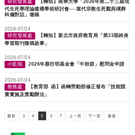
研究發展處
【轉知】南華大學「2026年第二十三屆現
代生死學理論建構學術研討會──當代宗教生死觀與殯葬
科儀對話」徵稿
2026-
07/24
研究發展處
【轉知】新北市政府教育局「第33期終身
學習期刊徵稿啟事」
2026-
07/24
小藍鵲
2026年蔡衍明基金會「中秋節」慰問金申請
2026-
07/24
教務處
【教育部 函】函轉勞動部修正發布「技能競
賽實施及獎勵辦法」
最前
3
4
5
6
7
上一頁
下一頁
最後