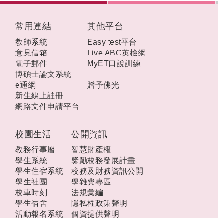
:::
常用連結
其他平台
教師系統
Easy test平台
意見信箱
Live ABC英檢網
電子郵件
MyET口說訓練
博碩士論文系統
e通網
贈予佛光
新生線上註冊
網路文件申請平台
校園生活
公開資訊
教務行事曆
智慧財產權
學生系統
獎勵校務發展計畫
學生住宿系統
校務及財務資訊公開
學生社團
學雜費專區
校車時刻
法規彙編
學生宿舍
隱私權政策聲明
活動報名系統
個資提供聲明