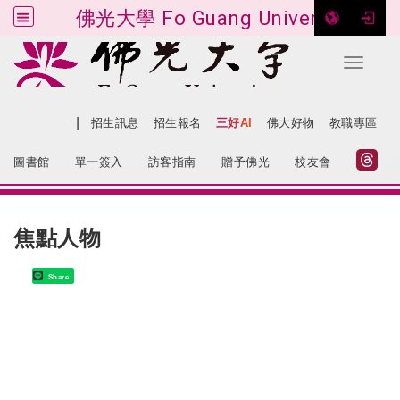
佛光大學 Fo Guang University
Toggle 
跳到主要內容
|
網站導覽
招生訊息
招生報名
三好AI
佛大好物
教職專區
:::
圖書館
單一簽入
訪客指南
贈予佛光
校友會
:::
焦點人物
Share