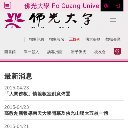
佛光大學 Fo Guang University
Toggle 
跳到主要內容
|
網站導覽
招生訊息
招生報名
三好AI
佛大好物
教職專區
:::
圖書館
單一簽入
訪客指南
贈予佛光
校友會
:::
最新消息
2015-
04/23
「人間佛教」情境教室創意佈置
2015-
04/23
高教創新報導南天大學開幕及佛光山聯大五校一體
2015-
04/21