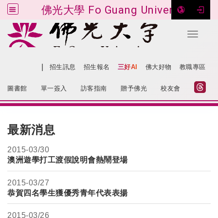
佛光大學 Fo Guang University
Toggle 
跳到主要內容
|
網站導覽
招生訊息
招生報名
三好AI
佛大好物
教職專區
:::
圖書館
單一簽入
訪客指南
贈予佛光
校友會
:::
最新消息
2015-
03/30
澳洲遊學打工渡假說明會熱鬧登場
2015-
03/27
恭賀四名學生獲優秀青年代表表揚
2015-
03/26