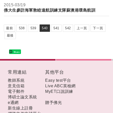
2015-
03/19
佛大生參訪海軍敦睦遠航訓練支隊蘇澳港環島航訓
最前
538
539
540
541
542
上一頁
下一頁
最後
Share
:::
常用連結
其他平台
教師系統
Easy test平台
意見信箱
Live ABC英檢網
電子郵件
MyET口說訓練
博碩士論文系統
e通網
贈予佛光
新生線上註冊