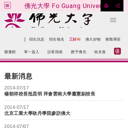
佛光大學 Fo Guang University
Toggle 
跳到主要內容
|
網站導覽
招生訊息
招生報名
三好AI
佛大好物
教職專區
:::
圖書館
單一簽入
訪客指南
贈予佛光
校友會
:::
最新消息
2014-
07/17
楊朝祥校長抵昆明 拜會雲南大學蕭憲副校長
2014-
07/17
北京工業大學耿丹學院參訪佛大
2014-
07/07