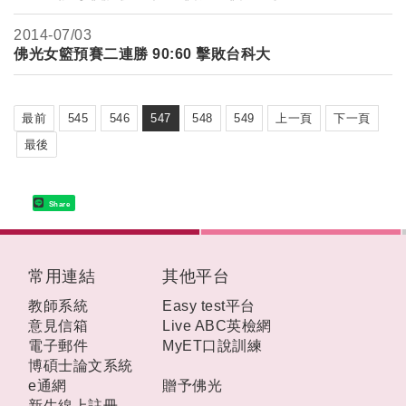
2014-
07/03
佛光女籃預賽二連勝 90:60 擊敗台科大
最前
545
546
547
548
549
上一頁
下一頁
最後
Share
:::
常用連結
其他平台
教師系統
Easy test平台
意見信箱
Live ABC英檢網
電子郵件
MyET口說訓練
博碩士論文系統
e通網
贈予佛光
新生線上註冊